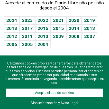
Accede al contenido de Diario Libre año por año
desde el 2004.
Diario de nutrición
Libreta deportiva
Lecturas
Mundo gamer
RSS
Vida y familia
BRV
Más firmas
Guía del dinero
Horóscopos
2024
2023
2022
2021
2020
2019
Eñe
TBT Deportivo
2018
2017
2016
2015
2014
2013
Juegos
2012
2011
2010
2009
2008
2007
Celebrando la vida
2006
2005
2004
Sin complejos
En pocas palabras
Utilizamos cookies propias y de terceros para obtener datos
Descarga nuestras aplicaciones para Android, iOS y
Escuchando al corazón
estadísticos de la navegación de nuestros usuarios y mejorar
sistema Huawei.
nuestros servicios. Esto nos permite personalizar el contenido
que ofrecemos y mostrar publicidad relacionada a sus
Economía Personal
intereses. Si continúa navegando, consideramos que acepta su
uso.
Consulta Libre
Acepto el uso de cookies
© 2021 Diario Libre, todos los derechos reservados.
Consulta el
Aviso Legal
. Ponte en
Contacto
con
Más información y Aviso Legal
nosotros y conoce más sobre Diario Libre