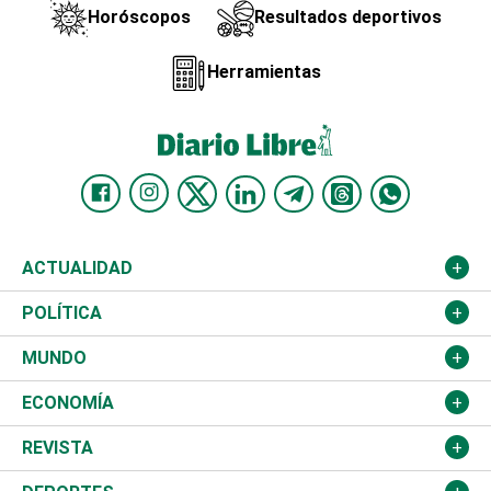
Horóscopos
Resultados deportivos
Herramientas
ACTUALIDAD
Nacional
POLÍTICA
Ciudad
Partidos
MUNDO
Educación
JCE
Estados Unidos
ECONOMÍA
Salud
TSE
América Latina
Finanzas
REVISTA
Justicia
Congreso Nacional
Haití