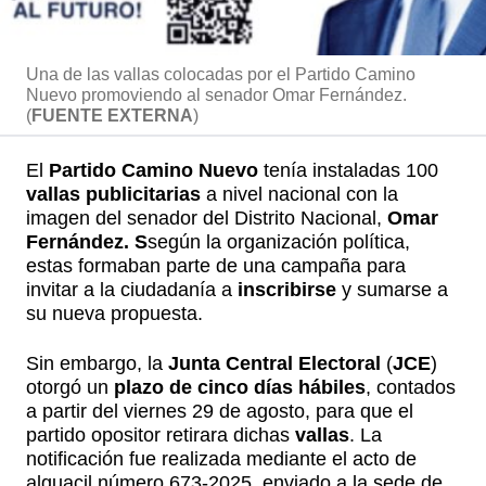
Una de las vallas colocadas por el Partido Camino
Nuevo promoviendo al senador Omar Fernández.
(
FUENTE EXTERNA
)
El
Partido Camino Nuevo
tenía instaladas 100
vallas publicitarias
a nivel nacional con la
imagen del senador del Distrito Nacional,
Omar
Fernández. S
según la organización política,
estas formaban parte de una campaña para
invitar a la ciudadanía a
inscribirse
y sumarse a
su nueva propuesta.
Sin embargo, la
Junta Central Electoral
(
JCE
)
otorgó un
plazo de cinco días hábiles
, contados
a partir del viernes 29 de agosto, para que el
partido opositor retirara dichas
vallas
. La
notificación fue realizada mediante el acto de
alguacil número 673-2025, enviado a la sede de