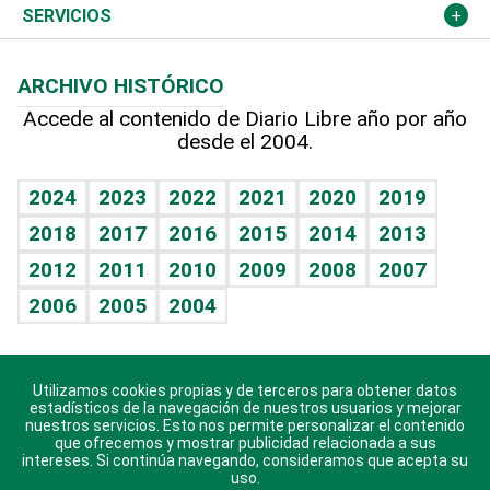
Resto del mundo
Economía personal
Podcast Arte Libre
Más deportes
Columnistas
Cambio climático
Opinión
SERVICIOS
Macroeconomía
Mi mascota
Resultados deportivos
Lecturas
Planeta
Efemérides
ARCHIVO HISTÓRICO
Hablando con el pediatra
Línea de hit
Más firmas
Hecho en casa
Cumpleaños
Accede al contenido de Diario Libre año por año
desde el 2004.
Diario de nutrición
BRV
Mundo gamer
RSS
Vida y familia
TBT Deportivo
Guía del dinero
Horóscopos
2024
2023
2022
2021
2020
2019
Eñe
2018
2017
2016
2015
2014
2013
Crucigramas
2012
2011
2010
2009
2008
2007
Celebrando la vida
2006
2005
2004
Sin complejos
En pocas palabras
Utilizamos cookies propias y de terceros para obtener datos
Descarga nuestras aplicaciones para Android, iOS y
Escuchando al corazón
estadísticos de la navegación de nuestros usuarios y mejorar
sistema Huawei.
nuestros servicios. Esto nos permite personalizar el contenido
que ofrecemos y mostrar publicidad relacionada a sus
Economía Personal
intereses. Si continúa navegando, consideramos que acepta su
uso.