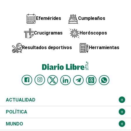
Efemérides
Cumpleaños
Crucigramas
Horóscopos
Resultados deportivos
Herramientas
ACTUALIDAD
Nacional
POLÍTICA
Ciudad
Partidos
MUNDO