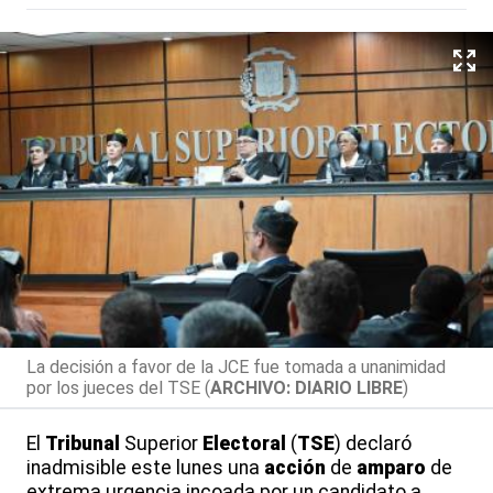
La decisión a favor de la JCE fue tomada a unanimidad
por los jueces del TSE (
ARCHIVO: DIARIO LIBRE
)
El
Tribunal
Superior
Electoral
(
TSE
) declaró
inadmisible este lunes una
acción
de
amparo
de
extrema urgencia incoada por un candidato a