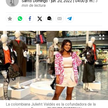
Santo Domingo
- jun. 20, 2022 | 04:00 p. m.
|
3
min de lectura
La colombiana Julieht Valdés es la cofundadora de la