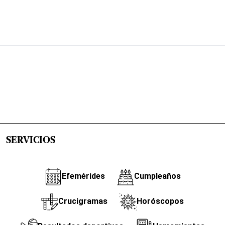
SERVICIOS
Efemérides
Cumpleaños
Crucigramas
Horóscopos