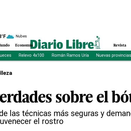
8
°F
Nubes
undo
Economía
Revista
jueces
Relevo 4x100
Román Ramos Uría
Nuevas provincia
lleza
erdades sobre el bó
 de las técnicas más seguras y dema
juvenecer el rostro