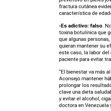
fractura cutánea eviden
característica de eda
-Es adictivo: falso
. N
toxina botulínica que g
que algunas personas, a
quieran mantener su ef
este caso, la labor del
paciente para evitar t
“El bienestar va más al
Aconsejo mantener háb
prolongar los resultado
clave una dieta saluda
y evitar el alcohol, ci
doctora en Venezuela 