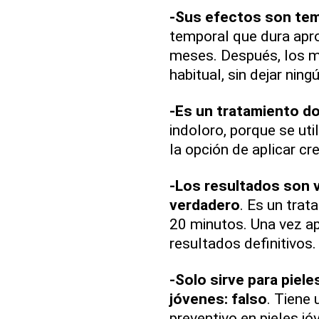
-Sus efectos son tem
temporal que dura apr
meses. Después, los m
habitual, sin dejar nin
-Es un tratamiento do
indoloro, porque se uti
la opción de aplicar c
-Los resultados son v
verdadero
. Es un tra
20 minutos. Una vez ap
resultados definitivos.
-Solo sirve para piel
jóvenes: falso
. Tiene
preventivo en pieles j