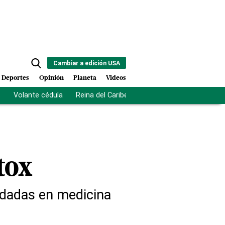
Cambiar a edición USA
Deportes
Opinión
Planeta
Videos
s
Volante cédula
Reina del Caribe
Clausura Juegos Centro
tox
ndadas en medicina