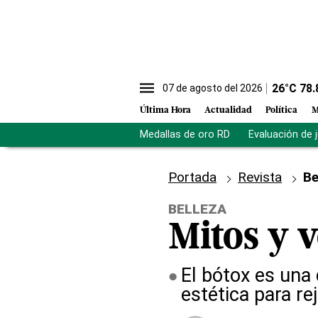
26
°C
78.
07 de agosto del 2026
Última Hora
Actualidad
Política
M
Medallas de oro RD
Evaluación de 
Portada
Revista
Be
BELLEZA
Mitos y v
El bótox es una
estética para re