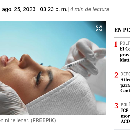
-
ago. 25, 2023 | 03:23 p. m.
|
4 min de lectura
EN P
POLÍ
El C
prov
Matí
DEP
Atle
para
Cent
POLÍ
JCE 
mord
ni rellenar. (
FREEPIK
)
ACD 