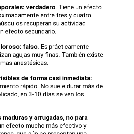
porales: verdadero
. Tiene un efecto
oximadamente entre tres y cuatro
úsculos recuperan su actividad
gún efecto secundario.
loroso: falso
. Es prácticamente
lizan agujas muy finas. También existe
remas anestésicas.
isibles de forma casi inmediata:
tamiento rápido. No suele durar más de
licado, en 3-10 días se ven los
es maduras y arrugadas, no para
 un efecto mucho más efectivo y
óvenes, que aún no presentan una