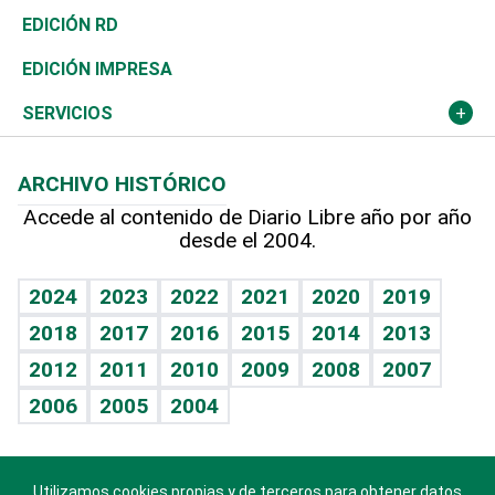
Ocenanía
Telecom.
Sociales
Tenis
El Espía
Historia
Revista
EDICIÓN RD
Caribe
Global y variable
Novedades
Olimpismo
Noticiero Poteleche
Martes de tecnología
Deportes
EDICIÓN IMPRESA
Resto del mundo
Economía personal
Podcast Arte Libre
Más deportes
Columnistas
Cambio climático
Opinión
SERVICIOS
Macroeconomía
Mi mascota
Resultados deportivos
Lecturas
Planeta
Efemérides
ARCHIVO HISTÓRICO
Hablando con el pediatra
Línea de hit
Más firmas
Hecho en casa
Cumpleaños
Accede al contenido de Diario Libre año por año
desde el 2004.
Diario de nutrición
BRV
Mundo gamer
RSS
Vida y familia
TBT Deportivo
Guía del dinero
Horóscopos
2024
2023
2022
2021
2020
2019
Eñe
2018
2017
2016
2015
2014
2013
Crucigramas
2012
2011
2010
2009
2008
2007
Celebrando la vida
2006
2005
2004
Sin complejos
En pocas palabras
Utilizamos cookies propias y de terceros para obtener datos