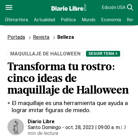
Edición USA
Última Hora
Actualidad
Política
Mundo
Economía
Revis
Portada
Revista
Belleza
MAQUILLAJE DE HALLOWEEN
SEGUIR TEMA +
Transforma tu rostro:
cinco ideas de
maquillaje de Halloween
El maquillaje es una herramienta que ayuda a
lograr imitar figuras de miedo.
Diario Libre
Santo Domingo
- oct. 28, 2023 | 09:00 a. m.
|
3
min de lectura