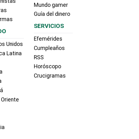
nistas
Mundo gamer
ras
Guía del dinero
irmas
SERVICIOS
DO
Efemérides
os Unidos
Cumpleaños
ca Latina
RSS
Horóscopo
a
Crucigramas
a
dá
 Oriente
ia
e