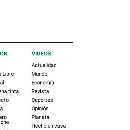
IÓN
VIDEOS
Actualidad
 Libre
Mundo
ial
Economía
na tinta
Revista
ecto
Deportes
ía
Opinión
ero
Planeta
eche
Hecho en casa