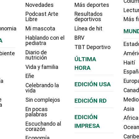
Colum
Novedades
Más deportes
Lectu
Podcast Arte
Resultados
Libre
deportivos
Más f
onomia
Mi mascota
Línea de hit
MUN
Hablando con el
BRV
A
pediatra
Estad
TBT Deportivo
Diario de
biente
Améri
nutrición
ÚLTIMA
Haití
Vida y familia
HORA
Españ
Eñe
ía
Europ
EDICIÓN USA
Celebrando la
Cana
vida
e
Medio
Sin complejos
EDICIÓN RD
a
Asia
En pocas
palabras
EDICIÓN
Africa
Escuchando al
IMPRESA
Ocean
corazón
Carib
Economía