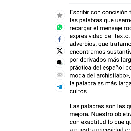
Escribir con concisión
las palabras que usamo
recargar el mensaje ro
expresividad del texto
adverbios, que tratam
encontramos sustanti
por derivados más larg
práctica del español co
moda del archisílabo», 
la palabra es más lar
cultos.
Las palabras son las q
mejora. Nuestro objetiv
con exactitud lo que q
a nuestra necesidad c