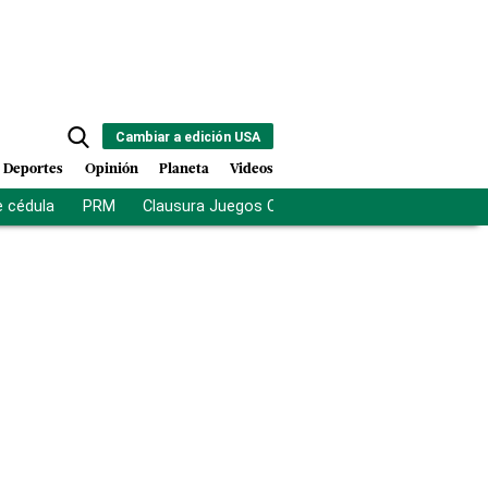
Cambiar a edición USA
Deportes
Opinión
Planeta
Videos
e cédula
PRM
Clausura Juegos Centroamericanos
De la Es