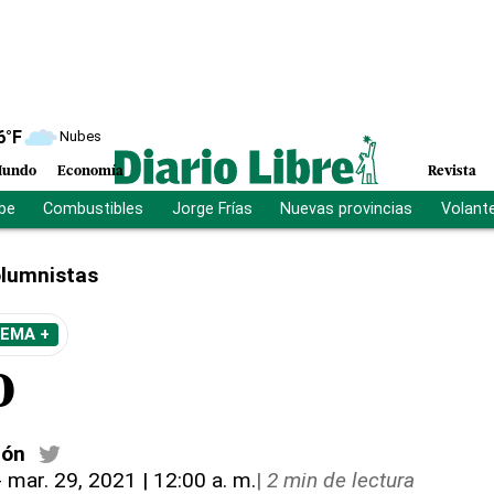
6
°F
Nubes
undo
Economía
Revista
ibe
Combustibles
Jorge Frías
Nuevas provincias
Volant
lumnistas
TEMA +
o
cón
-
mar. 29, 2021 | 12:00 a. m.
|
2 min de lectura