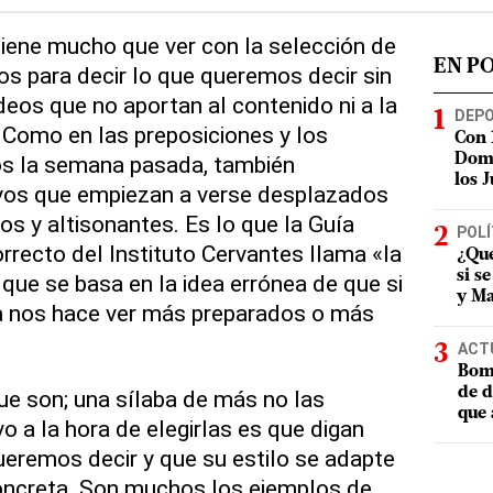
 tiene mucho que ver con la selección de
EN P
s para decir lo que queremos decir sin
deos que no aportan al contenido ni a la
DEP
. Como en las preposiciones y los
Con 
os la semana pasada, también
Domi
los 
vos que empiezan a verse desplazados
os y altisonantes. Es lo que la Guía
POLÍ
rrecto del Instituto Cervantes llama «la
¿Qué
si s
que se basa en la idea errónea de que si
y Ma
ga nos hace ver más preparados o más
ACT
Bomb
de d
ue son; una sílaba de más no las
que 
o a la hora de elegirlas es que digan
ueremos decir y que su estilo se adapte
oncreta. Son muchos los ejemplos de