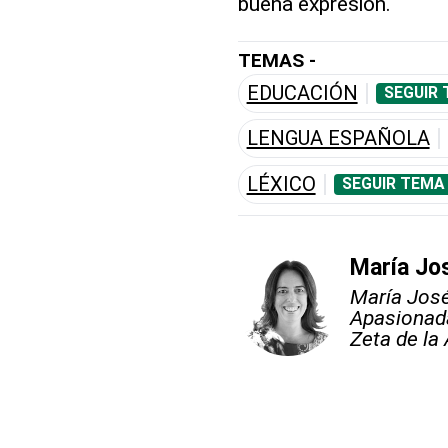
buena expresión.
TEMAS -
EDUCACIÓN
SEGUIR 
LENGUA ESPAÑOLA
LÉXICO
SEGUIR TEMA
María Jo
María José
Apasionada
Zeta de la