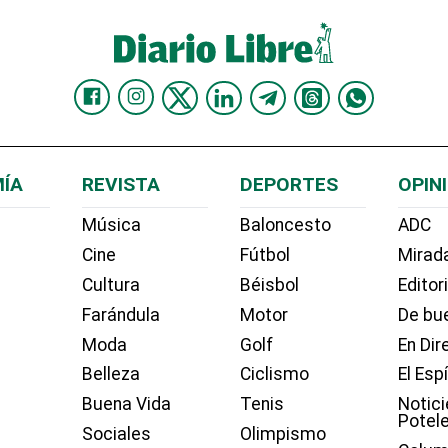
ÍA
REVISTA
DEPORTES
OPIN
Música
Baloncesto
ADC
Cine
Fútbol
Mirada
Cultura
Béisbol
Editor
Farándula
Motor
De bue
Moda
Golf
En Dir
Belleza
Ciclismo
El Esp
Buena Vida
Tenis
Notici
Potel
Sociales
Olimpismo