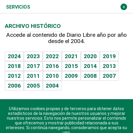
Resto del mundo
Economía personal
Podcast Arte Libre
Más deportes
Columnistas
Cambio climático
Opinión
SERVICIOS
Macroeconomía
Mi mascota
Resultados deportivos
Lecturas
Planeta
Efemérides
ARCHIVO HISTÓRICO
Hablando con el pediatra
Línea de hit
Más firmas
Hecho en casa
Cumpleaños
Accede al contenido de Diario Libre año por año
desde el 2004.
Diario de nutrición
BRV
Mundo gamer
RSS
Vida y familia
TBT Deportivo
Guía del dinero
Horóscopos
2024
2023
2022
2021
2020
2019
Eñe
2018
2017
2016
2015
2014
2013
Crucigramas
2012
2011
2010
2009
2008
2007
Celebrando la vida
2006
2005
2004
Sin complejos
En pocas palabras
Utilizamos cookies propias y de terceros para obtener datos
Descarga nuestras aplicaciones para Android, iOS y
Escuchando al corazón
estadísticos de la navegación de nuestros usuarios y mejorar
sistema Huawei.
nuestros servicios. Esto nos permite personalizar el contenido
que ofrecemos y mostrar publicidad relacionada a sus
Economía Personal
intereses. Si continúa navegando, consideramos que acepta su
uso.