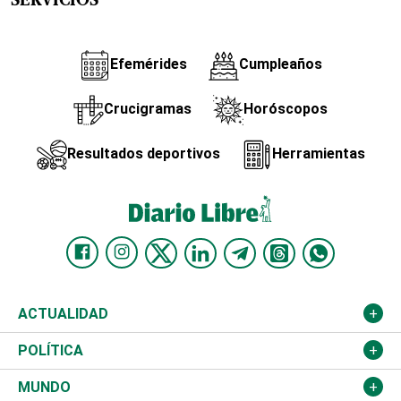
SERVICIOS
Efemérides
Cumpleaños
Crucigramas
Horóscopos
Resultados deportivos
Herramientas
ACTUALIDAD
Nacional
POLÍTICA
Ciudad
Partidos
MUNDO