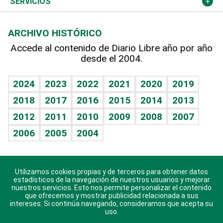
Columnistas
Cambio climático
Opinión
SERVICIOS
Macroeconomía
Mi mascota
Resultados deportivos
Lecturas
Planeta
Efemérides
ARCHIVO HISTÓRICO
Hablando con el pediatra
Línea de hit
Más firmas
Hecho en casa
Cumpleaños
Accede al contenido de Diario Libre año por año
desde el 2004.
Diario de nutrición
BRV
Mundo gamer
RSS
Vida y familia
TBT Deportivo
Guía del dinero
Horóscopos
2024
2023
2022
2021
2020
2019
Eñe
2018
2017
2016
2015
2014
2013
Crucigramas
2012
2011
2010
2009
2008
2007
Celebrando la vida
2006
2005
2004
Sin complejos
En pocas palabras
Utilizamos cookies propias y de terceros para obtener datos
Descarga nuestras aplicaciones para Android, iOS y
Escuchando al corazón
estadísticos de la navegación de nuestros usuarios y mejorar
sistema Huawei.
nuestros servicios. Esto nos permite personalizar el contenido
que ofrecemos y mostrar publicidad relacionada a sus
Economía Personal
intereses. Si continúa navegando, consideramos que acepta su
uso.
Consulta Libre