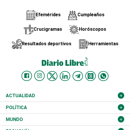
Efemérides
Cumpleaños
Crucigramas
Horóscopos
Resultados deportivos
Herramientas
ACTUALIDAD
Nacional
POLÍTICA
Ciudad
Partidos
MUNDO