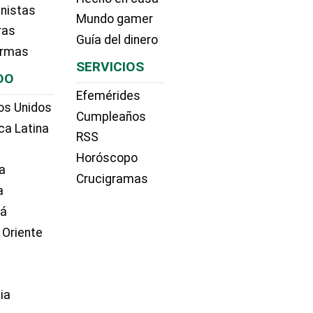
nistas
Mundo gamer
ras
Guía del dinero
irmas
SERVICIOS
DO
Efemérides
os Unidos
Cumpleaños
ca Latina
RSS
Horóscopo
a
Crucigramas
a
dá
 Oriente
ia