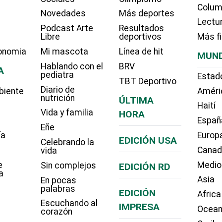
Colum
Novedades
Más deportes
Lectu
Podcast Arte
Resultados
Libre
deportivos
Más f
onomia
Mi mascota
Línea de hit
MUN
Hablando con el
BRV
A
pediatra
Estad
TBT Deportivo
Diario de
biente
Améri
nutrición
ÚLTIMA
Haití
Vida y familia
HORA
Españ
Eñe
ía
Europ
EDICIÓN USA
Celebrando la
Cana
vida
e
Medio
Sin complejos
EDICIÓN RD
a
Asia
En pocas
palabras
EDICIÓN
Africa
Escuchando al
IMPRESA
Ocean
corazón