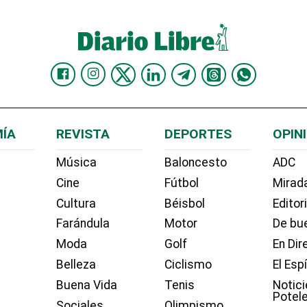
ÍA
REVISTA
DEPORTES
OPIN
Música
Baloncesto
ADC
Cine
Fútbol
Mirada
Cultura
Béisbol
Editor
Farándula
Motor
De bue
Moda
Golf
En Dir
Belleza
Ciclismo
El Esp
Buena Vida
Tenis
Notici
Potel
Sociales
Olimpismo