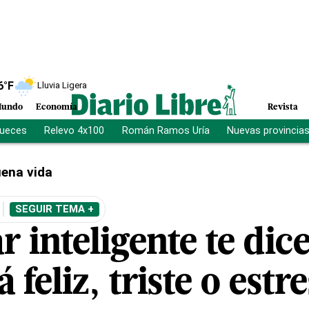
6
°F
Lluvia Ligera
undo
Economía
Revista
jueces
Relevo 4x100
Román Ramos Uría
Nuevas provincia
ena vida
SEGUIR TEMA +
r inteligente te dice
á feliz, triste o estr