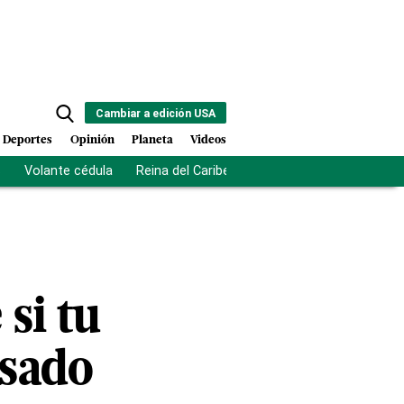
Cambiar a edición USA
Deportes
Opinión
Planeta
Videos
s
Volante cédula
Reina del Caribe
Clausura Juegos Centro
 si tu
esado