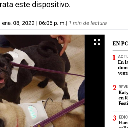
rata este dispositivo.
-
ene. 08, 2022 | 06:06 p. m.
|
1 min de lectura
EN P
ACT
En l
domi
vent
REVI
Katy
en R
Fest
EDIC
Fian