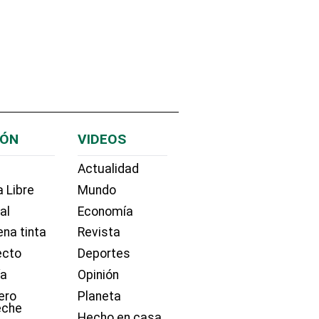
IÓN
VIDEOS
Actualidad
 Libre
Mundo
ial
Economía
na tinta
Revista
ecto
Deportes
ía
Opinión
ero
Planeta
eche
Hecho en casa