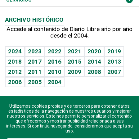
Macroeconomía
Mi mascota
Resultados deportivos
Lecturas
Planeta
Efemérides
ARCHIVO HISTÓRICO
Hablando con el pediatra
Línea de hit
Más firmas
Hecho en casa
Cumpleaños
Accede al contenido de Diario Libre año por año
desde el 2004.
Diario de nutrición
BRV
Mundo gamer
RSS
Vida y familia
TBT Deportivo
Guía del dinero
Horóscopos
2024
2023
2022
2021
2020
2019
Eñe
2018
2017
2016
2015
2014
2013
Crucigramas
2012
2011
2010
2009
2008
2007
Celebrando la vida
2006
2005
2004
Sin complejos
En pocas palabras
Utilizamos cookies propias y de terceros para obtener datos
Descarga nuestras aplicaciones para Android, iOS y
Escuchando al corazón
estadísticos de la navegación de nuestros usuarios y mejorar
sistema Huawei.
nuestros servicios. Esto nos permite personalizar el contenido
que ofrecemos y mostrar publicidad relacionada a sus
Economía Personal
intereses. Si continúa navegando, consideramos que acepta su
uso.
Consulta Libre