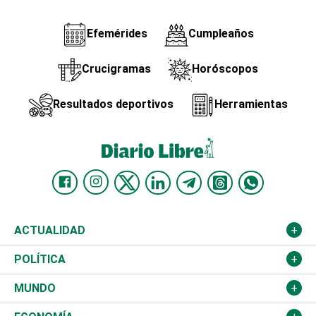
Efemérides
Cumpleaños
Crucigramas
Horóscopos
Resultados deportivos
Herramientas
ACTUALIDAD
Nacional
POLÍTICA
Ciudad
Partidos
MUNDO
Educación