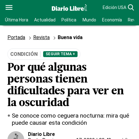
Edición USA
Última Hora
Actualidad
Política
Mundo
Economía
Revis
Portada
Revista
Buena vida
CONDICIÓN
SEGUIR TEMA +
Por qué algunas
personas tienen
dificultades para ver en
la oscuridad
Se conoce como ceguera nocturna: mira qué
puede causar esta condición
Diario Libre