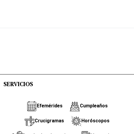
SERVICIOS
Efemérides
Cumpleaños
Crucigramas
Horóscopos