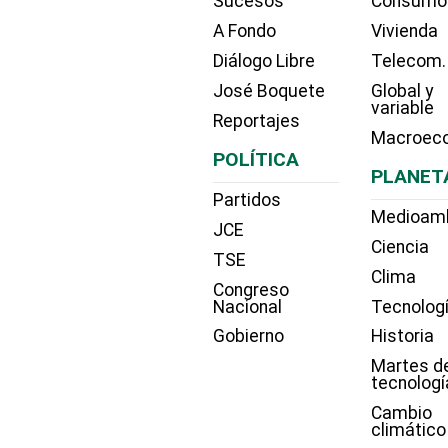
Sucesos
Consumo
A Fondo
Vivienda
Diálogo Libre
Telecom.
José Boquete
Global y
variable
Reportajes
Macroec
POLÍTICA
PLANET
Partidos
Medioam
JCE
Ciencia
TSE
Clima
Congreso
Nacional
Tecnolog
Gobierno
Historia
Martes d
tecnologí
Cambio
climático