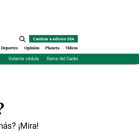
Cambiar a edición USA
Deportes
Opinión
Planeta
Videos
s
Volante cédula
Reina del Caribe
Clausura Juegos Centro
?
más? ¡Mira!