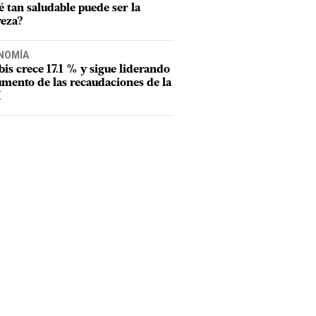
 tan saludable puede ser la
veza?
NOMÍA
tbis crece 17.1 % y sigue liderando
umento de las recaudaciones de la
I