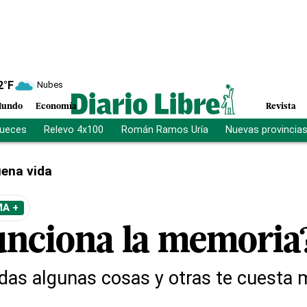
2
°F
Nubes
undo
Economía
Revista
jueces
Relevo 4x100
Román Ramos Uría
Nuevas provincia
ena vida
MA +
nciona la memoria
das algunas cosas y otras te cuesta 