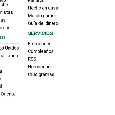
ero
Planeta
eche
Hecho en casa
nistas
Mundo gamer
ras
Guía del dinero
irmas
SERVICIOS
DO
Efemérides
os Unidos
Cumpleaños
ca Latina
RSS
Horóscopo
a
Crucigramas
a
dá
 Oriente