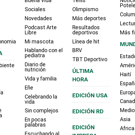
Buena Vida
Tenis
Notici
Potel
Sociales
Olimpismo
Colum
Novedades
Más deportes
Lectu
Podcast Arte
Resultados
Libre
deportivos
Más f
onomia
Mi mascota
Línea de hit
MUN
Hablando con el
BRV
A
pediatra
Estad
TBT Deportivo
Diario de
biente
Améri
nutrición
ÚLTIMA
Haití
Vida y familia
HORA
Españ
Eñe
ía
Europ
EDICIÓN USA
Celebrando la
Cana
vida
e
Medio
Sin complejos
EDICIÓN RD
a
Asia
En pocas
palabras
EDICIÓN
Africa
Escuchando al