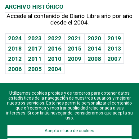
ARCHIVO HISTÓRICO
Hablando con el pediatra
Línea de hit
Más firmas
Hecho en casa
Cumpleaños
Accede al contenido de Diario Libre año por año
desde el 2004.
Diario de nutrición
BRV
Mundo gamer
RSS
Vida y familia
TBT Deportivo
Guía del dinero
Horóscopos
2024
2023
2022
2021
2020
2019
Eñe
2018
2017
2016
2015
2014
2013
Crucigramas
2012
2011
2010
2009
2008
2007
Celebrando la vida
2006
2005
2004
Sin complejos
En pocas palabras
Utilizamos cookies propias y de terceros para obtener datos
Descarga nuestras aplicaciones para Android, iOS y
Escuchando al corazón
estadísticos de la navegación de nuestros usuarios y mejorar
sistema Huawei.
nuestros servicios. Esto nos permite personalizar el contenido
que ofrecemos y mostrar publicidad relacionada a sus
Economía Personal
intereses. Si continúa navegando, consideramos que acepta su
uso.
Consulta Libre
Acepto el uso de cookies
© 2021 Diario Libre, todos los derechos reservados.