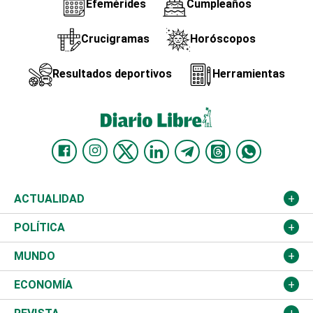
Efemérides
Cumpleaños
Crucigramas
Horóscopos
Resultados deportivos
Herramientas
ACTUALIDAD
Nacional
POLÍTICA
Ciudad
Partidos
MUNDO
Educación
JCE
Estados Unidos
ECONOMÍA
Salud
TSE
América Latina