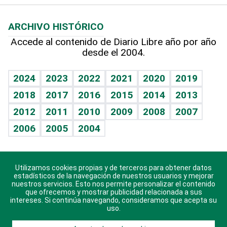
Macroeconomía
Mi mascota
Resultados deportivos
Lecturas
Planeta
Efemérides
ARCHIVO HISTÓRICO
Hablando con el pediatra
Línea de hit
Más firmas
Hecho en casa
Cumpleaños
Accede al contenido de Diario Libre año por año
desde el 2004.
Diario de nutrición
BRV
Mundo gamer
RSS
Vida y familia
TBT Deportivo
Guía del dinero
Horóscopos
2024
2023
2022
2021
2020
2019
Eñe
2018
2017
2016
2015
2014
2013
Crucigramas
2012
2011
2010
2009
2008
2007
Celebrando la vida
2006
2005
2004
Sin complejos
En pocas palabras
Utilizamos cookies propias y de terceros para obtener datos
Descarga nuestras aplicaciones para Android, iOS y
Escuchando al corazón
estadísticos de la navegación de nuestros usuarios y mejorar
sistema Huawei.
nuestros servicios. Esto nos permite personalizar el contenido
que ofrecemos y mostrar publicidad relacionada a sus
Economía Personal
intereses. Si continúa navegando, consideramos que acepta su
uso.
Consulta Libre