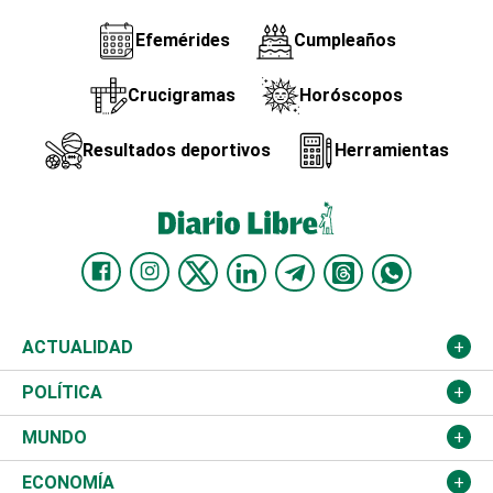
Efemérides
Cumpleaños
Crucigramas
Horóscopos
Resultados deportivos
Herramientas
ACTUALIDAD
Nacional
POLÍTICA
Ciudad
Partidos
MUNDO
Educación
JCE
Estados Unidos
ECONOMÍA