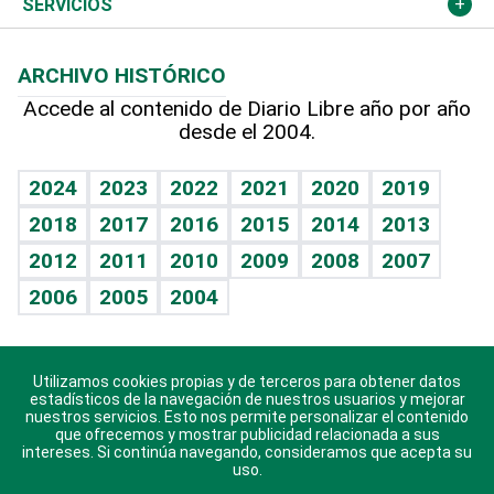
Podcast Arte Libre
Más deportes
Columnistas
Cambio climático
Opinión
SERVICIOS
Macroeconomía
Mi mascota
Resultados deportivos
Lecturas
Planeta
Efemérides
ARCHIVO HISTÓRICO
Hablando con el pediatra
Línea de hit
Más firmas
Hecho en casa
Cumpleaños
Accede al contenido de Diario Libre año por año
desde el 2004.
Diario de nutrición
BRV
Mundo gamer
RSS
Vida y familia
TBT Deportivo
Guía del dinero
Horóscopos
2024
2023
2022
2021
2020
2019
Eñe
2018
2017
2016
2015
2014
2013
Crucigramas
2012
2011
2010
2009
2008
2007
Celebrando la vida
2006
2005
2004
Sin complejos
En pocas palabras
Utilizamos cookies propias y de terceros para obtener datos
Descarga nuestras aplicaciones para Android, iOS y
Escuchando al corazón
estadísticos de la navegación de nuestros usuarios y mejorar
sistema Huawei.
nuestros servicios. Esto nos permite personalizar el contenido
que ofrecemos y mostrar publicidad relacionada a sus
Economía Personal
intereses. Si continúa navegando, consideramos que acepta su
uso.
Consulta Libre