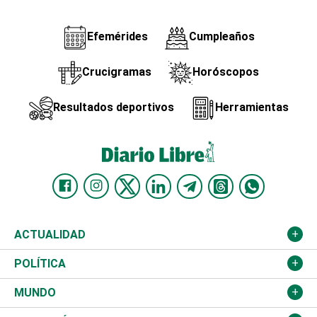
Efemérides
Cumpleaños
Crucigramas
Horóscopos
Resultados deportivos
Herramientas
ACTUALIDAD
Nacional
POLÍTICA
Ciudad
Partidos
MUNDO