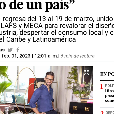
o de un país”
regresa del 13 al 19 de marzo, unido
, LAFS y MECA para revalorar el diseñ
dustria, despertar el consumo local y c
el Caribe y Latinoamérica
as
-
feb. 01, 2023 | 12:01 a. m.
|
6 min de lectura
EN P
POLÍ
Dire
pres
como
DEP