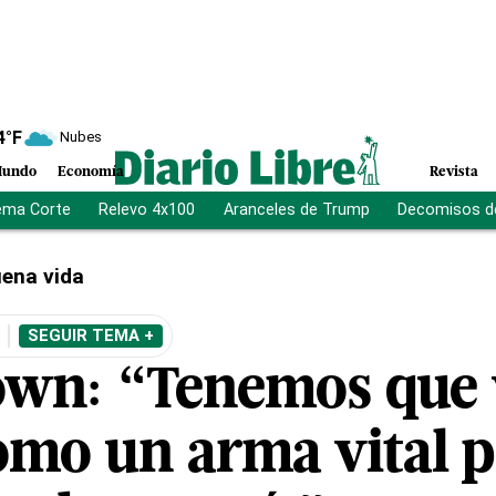
4
°F
Nubes
undo
Economía
Revista
ema Corte
Relevo 4x100
Aranceles de Trump
Decomisos d
ena vida
SEGUIR TEMA +
own: “Tenemos que 
omo un arma vital p