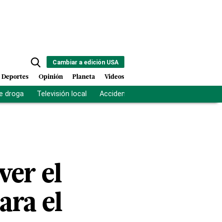
Cambiar a edición USA
Deportes
Opinión
Planeta
Videos
e droga
Televisión local
Accidente Los Ríos
Fuerza antipand
ver el
ara el