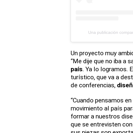
Una publicación compa
Un proyecto muy ambic
“Me dije que no iba a sa
país
. Ya lo logramos. E
turístico, que va a des
de conferencias,
dise
“Cuando pensamos en 
movimiento al país par
formar a nuestros dise
que se entrevisten con
sus piezas son exporta