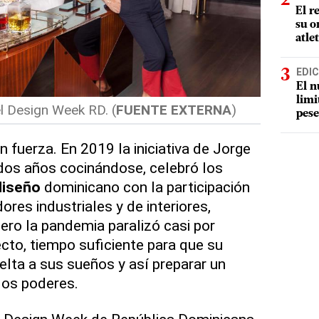
El r
su o
atle
EDIC
El n
limi
l Design Week RD. (
FUENTE EXTERNA
)
pese
 fuerza. En 2019 la iniciativa de Jorge
dos años cocinándose, celebró los
diseño
dominicano con la participación
ores industriales y de interiores,
Pero la pandemia paralizó casi por
cto, tiempo suficiente para que su
elta a sus sueños y así preparar un
los poderes.