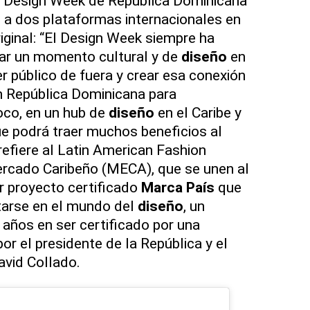
 Design Week de República Dominicana
 a dos plataformas internacionales en
iginal: “El Design Week siempre ha
rear un momento cultural y de
diseño
en
r público de fuera y crear esa conexión
n República Dominicana para
oco, en un hub de
diseño
en el Caribe y
e podrá traer muchos beneficios al
refiere al Latin American Fashion
rcado Caribeño (MECA), que se unen al
r proyecto certificado
Marca País
que
tarse en el mundo del
diseño
, un
años en ser certificado por una
r el presidente de la República y el
avid Collado.