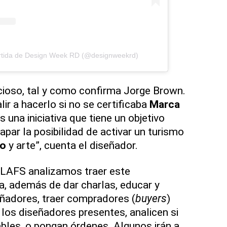
rtida de Design Week RD (@designweekrd)
ioso, tal y como confirma Jorge Brown.
lir a hacerlo si no se certificaba
Marca
s una iniciativa que tiene un objetivo
tapar la posibilidad de activar un turismo
ño
y arte”, cuenta el diseñador.
LAFS analizamos traer este
a, además de dar charlas, educar y
ñadores, traer compradores (
buyers
)
 los diseñadores presentes, analicen si
bles, o pongan órdenes. Algunos irán a