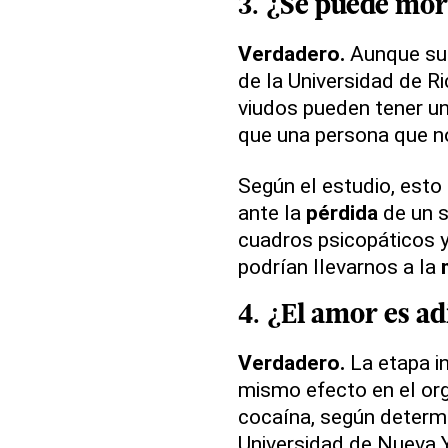
3. ¿Se puede mor
Verdadero.
Aunque su
de la Universidad de R
viudos pueden tener u
que una persona que no
Según el estudio, esto
ante la
pérdida
de un s
cuadros psicopáticos 
podrían llevarnos a la
4. ¿El
amor
es
ad
Verdadero.
La etapa in
mismo efecto en el or
cocaína, según determi
Universidad de Nueva Y