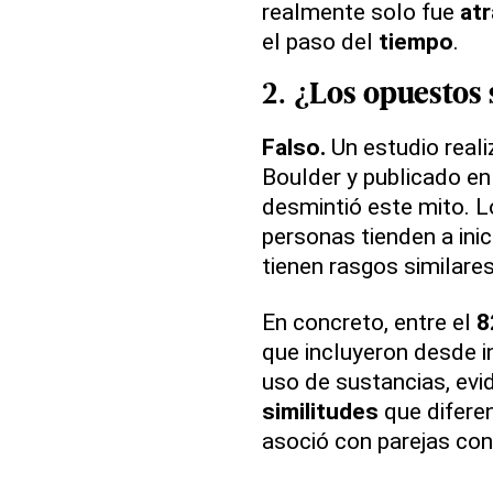
realmente solo fue
at
el paso del
tiempo
.
2. ¿Los
opuestos
Falso.
Un estudio real
Boulder y publicado en
desmintió este mito. L
personas tienden a ini
tienen rasgos similare
En concreto, entre el
8
que incluyeron desde i
uso de sustancias, ev
similitudes
que diferen
asoció con parejas con