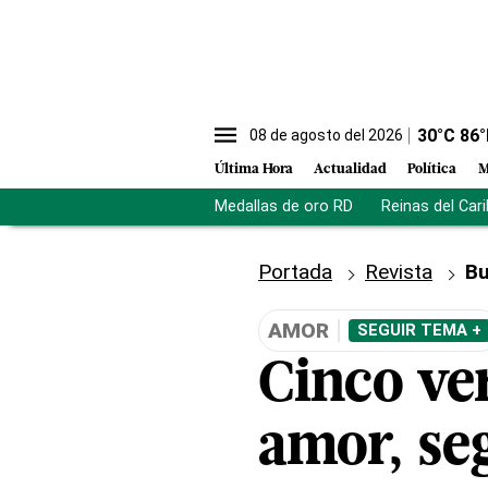
30
°C
86
°
08 de agosto del 2026
Última Hora
Actualidad
Política
M
Medallas de oro RD
Reinas del Car
Portada
Revista
Bu
AMOR
SEGUIR TEMA +
Cinco ve
amor, seg