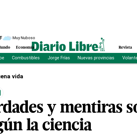
F
Muy Nuboso
undo
Economía
Revista
ibe
Combustibles
Jorge Frías
Nuevas provincias
Volant
ena vida
rdades y mentiras s
ún la ciencia