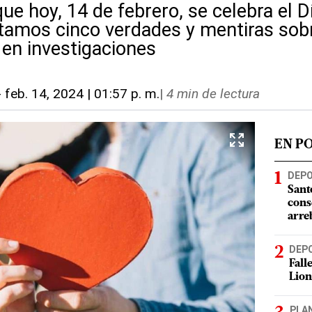
ue hoy, 14 de febrero, se celebra el D
tamos cinco verdades y mentiras sob
en investigaciones
-
feb. 14, 2024 | 01:57 p. m.
|
4 min de lectura
EN P
DEP
Sant
cons
arre
DEP
Fall
Lion
PLA