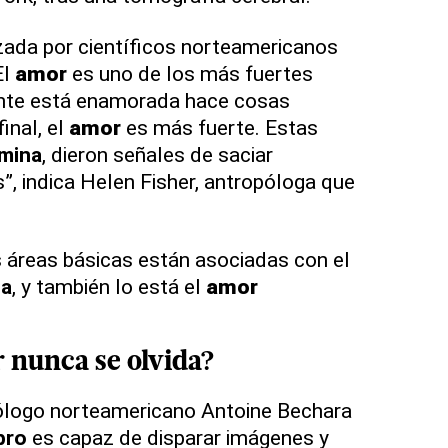
izada por científicos norteamericanos
El
amor
es uno de los más fuertes
nte está enamorada hace cosas
final, el
amor
es más fuerte. Estas
mina
, dieron señales de saciar
, indica Helen Fisher, antropóloga que
.
 áreas básicas están asociadas con el
a
, y también lo está el
amor
r
nunca se olvida?
ólogo norteamericano Antoine Bechara
bro
es capaz de disparar imágenes y