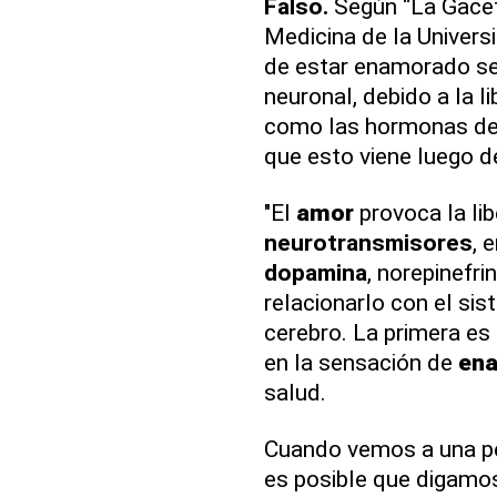
Falso.
Según “La Gaceta
Medicina de la Univer
de estar enamorado se
neuronal, debido a la 
como las hormonas de l
que esto viene luego d
"El
amor
provoca la lib
neurotransmisores
, 
dopamina
, norepinefri
relacionarlo con el s
cerebro. La primera es 
en la sensación de
en
salud.
Cuando vemos a una pe
es posible que digamos