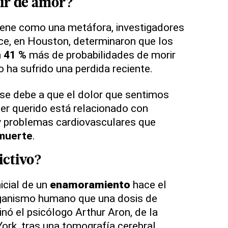
ir de
amor
?
ene como una metáfora, investigadores
ice, en Houston, determinaron que los
n
41 %
más de probabilidades de morir
 ha sufrido una perdida reciente.
 se debe a que el dolor que sentimos
er querido está relacionado con
y problemas cardiovasculares que
muerte
.
ictivo
?
icial de un
enamoramiento
hace el
ganismo humano que una dosis de
nó el psicólogo Arthur Aron, de la
ork, tras una tomografía cerebral.