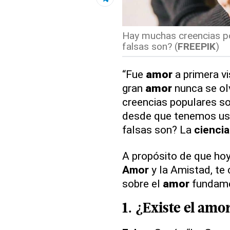
Hay muchas creencias po
falsas son? (
FREEPIK
)
“Fue
amor
a primera vi
gran
amor
nunca se olv
creencias populares s
desde que tenemos uso
falsas son? La
ciencia
A propósito de que hoy,
Amor
y la Amistad, te
sobre el
amor
fundame
1. ¿Existe el
amo