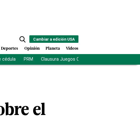
Cambiar a edición USA
Deportes
Opinión
Planeta
Videos
e cédula
PRM
Clausura Juegos Centroamericanos
De la Es
obre el