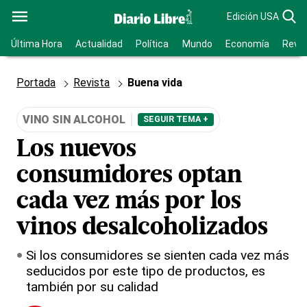
Edición USA
Última Hora
Actualidad
Política
Mundo
Economía
Revis
Portada
Revista
Buena vida
VINO SIN ALCOHOL
SEGUIR TEMA +
Los nuevos
consumidores optan
cada vez más por los
vinos desalcoholizados
Si los consumidores se sienten cada vez más
seducidos por este tipo de productos, es
también por su calidad