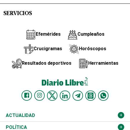
SERVICIOS
Efemérides
Cumpleaños
Crucigramas
Horóscopos
Resultados deportivos
Herramientas
ACTUALIDAD
Nacional
POLÍTICA