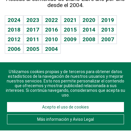
desde el 2004.
Diario de nutrición
BRV
Mundo gamer
RSS
Vida y familia
TBT Deportivo
Guía del dinero
Horóscopos
2024
2023
2022
2021
2020
2019
Eñe
2018
2017
2016
2015
2014
2013
Crucigramas
2012
2011
2010
2009
2008
2007
Celebrando la vida
2006
2005
2004
Sin complejos
En pocas palabras
Utilizamos cookies propias y de terceros para obtener datos
Descarga nuestras aplicaciones para Android, iOS y
Escuchando al corazón
estadísticos de la navegación de nuestros usuarios y mejorar
sistema Huawei.
nuestros servicios. Esto nos permite personalizar el contenido
que ofrecemos y mostrar publicidad relacionada a sus
Economía Personal
intereses. Si continúa navegando, consideramos que acepta su
uso.
Consulta Libre
Acepto el uso de cookies
© 2021 Diario Libre, todos los derechos reservados.
Consulta el
Aviso Legal
. Ponte en
Contacto
con
Más información y Aviso Legal
nosotros y conoce más sobre Diario Libre