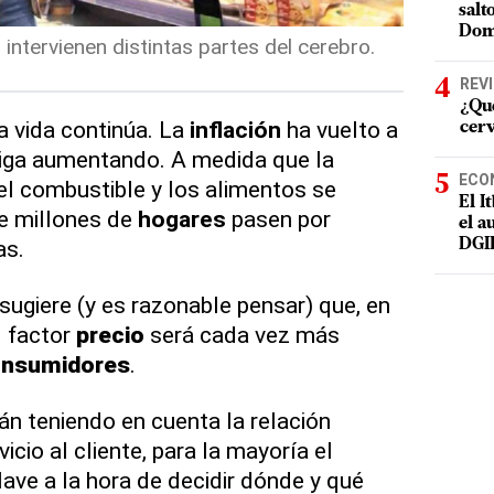
salt
Dom
intervienen distintas partes del cerebro.
REV
¿Qué
la vida continúa. La
inflación
ha vuelto a
cer
siga aumentando. A medida que la
ECO
 el combustible y los alimentos se
El I
e millones de
hogares
pasen por
el a
as.
DGI
sugiere (y es razonable pensar) que, en
l factor
precio
será cada vez más
nsumidores
.
n teniendo en cuenta la relación
vicio al cliente, para la mayoría el
lave a la hora de decidir dónde y qué