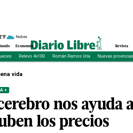
2
°F
Nubes
undo
Economía
Revista
jueces
Relevo 4x100
Román Ramos Uría
Nuevas provincia
ena vida
A +
cerebro nos ayuda a
uben los precios