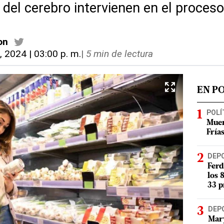
 del cerebro intervienen en el proces
on
, 2024 | 03:00 p. m.
|
5 min de lectura
EN P
POLÍ
Muer
Fría
DEP
Ferd
los 
33 p
DEP
Mary