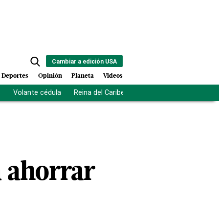
Cambiar a edición USA
Deportes
Opinión
Planeta
Videos
s
Volante cédula
Reina del Caribe
Clausura Juegos Centro
 ahorrar