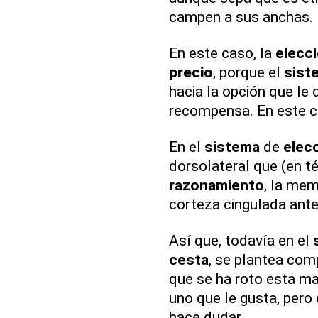
campen a sus anchas.
En este caso, la
elecc
precio
, porque el
sist
hacia la opción que le
recompensa. En este c
En el
sistema
de
elec
dorsolateral que (en t
razonamiento
, la mem
corteza cingulada anter
Así que, todavía en el
cesta
, se plantea com
que se ha roto esta m
uno que le gusta, pero
hace dudar.