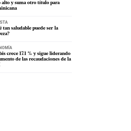
o alto y suma otro título para
inicana
ISTA
 tan saludable puede ser la
veza?
NOMÍA
tbis crece 17.1 % y sigue liderando
umento de las recaudaciones de la
I