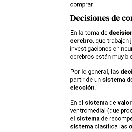
comprar.
Decisiones
de co
En la toma de
decisio
cerebro
, que trabajan 
investigaciones en neu
cerebros están muy bie
Por lo general, las
dec
partir de un
sistema
d
elección
.
En el
sistema
de
valo
ventromedial (que pro
el
sistema
de recompe
sistema
clasifica las
o