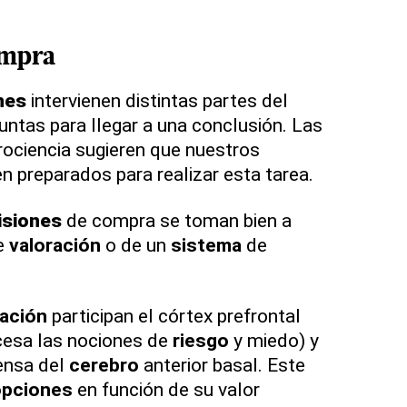
mpra
nes
intervienen distintas partes del
juntas para llegar a una conclusión. Las
rociencia sugieren que nuestros
n preparados para realizar esta tarea.
isiones
de compra se toman bien a
e
valoración
o de un
sistema
de
ración
participan el córtex prefrontal
cesa las nociones de
riesgo
y miedo) y
nsa del
cerebro
anterior basal. Este
pciones
en función de su valor