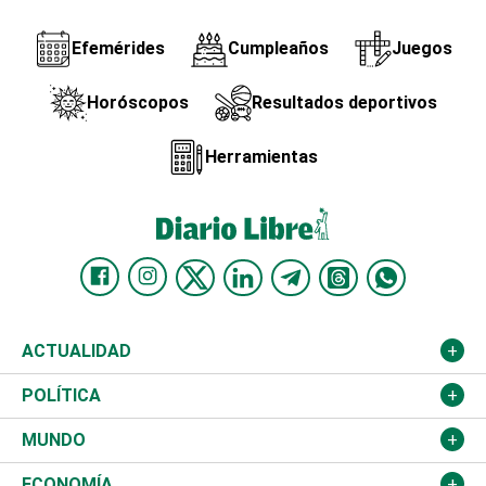
Efemérides
Cumpleaños
Juegos
Horóscopos
Resultados deportivos
Herramientas
ACTUALIDAD
Nacional
POLÍTICA
Ciudad
Partidos
MUNDO
Educación
JCE
Estados Unidos
ECONOMÍA