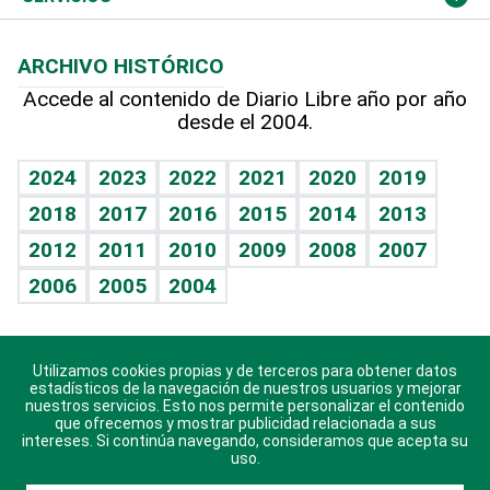
Macroeconomía
Mi mascota
Resultados deportivos
Noticiero Poteleche
Planeta
Efemérides
ARCHIVO HISTÓRICO
Hablando con el pediatra
Línea de hit
Columnistas
Hecho en casa
Cumpleaños
Accede al contenido de Diario Libre año por año
desde el 2004.
Diario de nutrición
Libreta deportiva
Lecturas
Mundo gamer
RSS
Vida y familia
BRV
Más firmas
Guía del dinero
Horóscopos
2024
2023
2022
2021
2020
2019
Eñe
TBT Deportivo
2018
2017
2016
2015
2014
2013
Juegos
2012
2011
2010
2009
2008
2007
Celebrando la vida
2006
2005
2004
Sin complejos
En pocas palabras
Utilizamos cookies propias y de terceros para obtener datos
Descarga nuestras aplicaciones para Android, iOS y
Escuchando al corazón
estadísticos de la navegación de nuestros usuarios y mejorar
sistema Huawei.
nuestros servicios. Esto nos permite personalizar el contenido
que ofrecemos y mostrar publicidad relacionada a sus
Economía Personal
intereses. Si continúa navegando, consideramos que acepta su
uso.
Consulta Libre