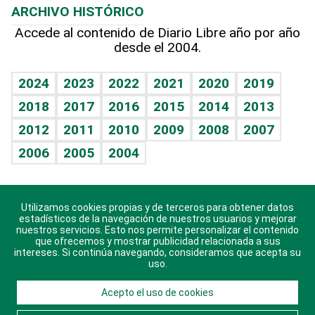
ARCHIVO HISTÓRICO
Hablando con el pediatra
Línea de hit
Columnistas
Hecho en casa
Cumpleaños
Accede al contenido de Diario Libre año por año
desde el 2004.
Diario de nutrición
Libreta deportiva
Lecturas
Mundo gamer
RSS
Vida y familia
BRV
Más firmas
Guía del dinero
Horóscopos
2024
2023
2022
2021
2020
2019
Eñe
TBT Deportivo
2018
2017
2016
2015
2014
2013
Juegos
2012
2011
2010
2009
2008
2007
Celebrando la vida
2006
2005
2004
Sin complejos
En pocas palabras
Utilizamos cookies propias y de terceros para obtener datos
Descarga nuestras aplicaciones para Android, iOS y
Escuchando al corazón
estadísticos de la navegación de nuestros usuarios y mejorar
sistema Huawei.
nuestros servicios. Esto nos permite personalizar el contenido
que ofrecemos y mostrar publicidad relacionada a sus
Economía Personal
intereses. Si continúa navegando, consideramos que acepta su
uso.
Consulta Libre
Acepto el uso de cookies
© 2021 Diario Libre, todos los derechos reservados.