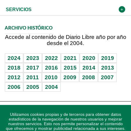
Resto del mundo
Economía personal
Podcast Arte Libre
Más deportes
El Espía
Cambio climático
Opinión
SERVICIOS
Macroeconomía
Mi mascota
Resultados deportivos
Noticiero Poteleche
Planeta
Efemérides
ARCHIVO HISTÓRICO
Hablando con el pediatra
Línea de hit
Columnistas
Hecho en casa
Cumpleaños
Accede al contenido de Diario Libre año por año
desde el 2004.
Diario de nutrición
Libreta deportiva
Lecturas
Mundo gamer
RSS
Vida y familia
BRV
Más firmas
Guía del dinero
Horóscopos
2024
2023
2022
2021
2020
2019
Eñe
TBT Deportivo
2018
2017
2016
2015
2014
2013
Juegos
2012
2011
2010
2009
2008
2007
Celebrando la vida
2006
2005
2004
Sin complejos
En pocas palabras
Descarga nuestras aplicaciones para Android, iOS y
Escuchando al corazón
Utilizamos cookies propias y de terceros para obtener datos
sistema Huawei.
estadísticos de la navegación de nuestros usuarios y mejorar
nuestros servicios. Esto nos permite personalizar el contenido
Economía Personal
que ofrecemos y mostrar publicidad relacionada a sus intereses.