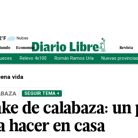
2
°F
Nubes
undo
Economía
Revista
jueces
Relevo 4x100
Román Ramos Uría
Nuevas provincia
ena vida
ABAZA
SEGUIR TEMA +
ke de calabaza: un 
a hacer en casa