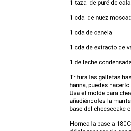
1 taza de puré de cal
1 cda de nuez mosca
1 cda de canela
1 cda de extracto de va
1 de leche condensad
Tritura las galletas h
harina, puedes hacerl
Usa el molde para chee
añadiéndoles la manteq
base del cheesecake c
Hornea la base a 180C 