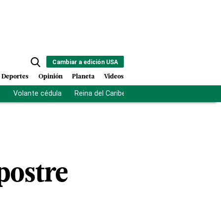
Cambiar a edición USA
Deportes
Opinión
Planeta
Videos
s
Volante cédula
Reina del Caribe
Clausura Juegos Centro
postre