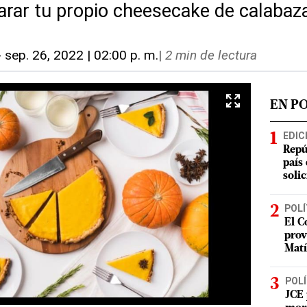
rar tu propio cheesecake de calabaz
-
sep. 26, 2022 | 02:00 p. m.
|
2 min de lectura
EN P
EDIC
Repú
país
soli
POLÍ
El C
prov
Matí
POLÍ
JCE 