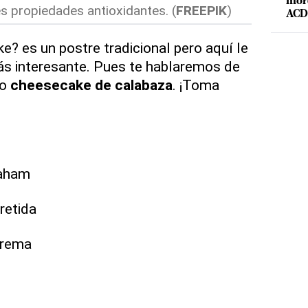
mord
s propiedades antioxidantes. (
FREEPIK
)
ACD 
e? es un postre tradicional pero aquí le
s interesante. Pues te hablaremos de
io
cheesecake de calabaza
. ¡Toma
raham
retida
crema