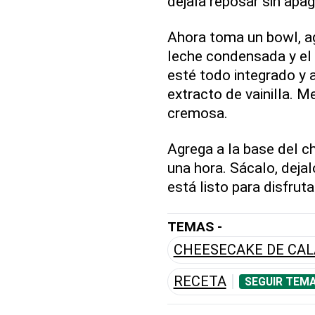
déjala reposar sin apag
Ahora toma un bowl, ag
leche condensada y el
esté todo integrado y 
extracto de vainilla. 
cremosa.
Agrega a la base del c
una hora. Sácalo, dejal
está listo para disfruta
TEMAS -
CHEESECAKE DE CA
RECETA
SEGUIR TEMA