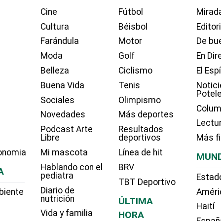
Cine
Fútbol
Mirada
Cultura
Béisbol
Editor
Farándula
Motor
De bue
Moda
Golf
En Dir
Belleza
Ciclismo
El Esp
Buena Vida
Tenis
Notici
Potel
Sociales
Olimpismo
Colum
Novedades
Más deportes
Lectu
Podcast Arte
Resultados
Libre
deportivos
Más f
onomia
Mi mascota
Línea de hit
MUN
Hablando con el
BRV
A
pediatra
Estad
TBT Deportivo
Diario de
biente
Améri
nutrición
ÚLTIMA
Haití
Vida y familia
HORA