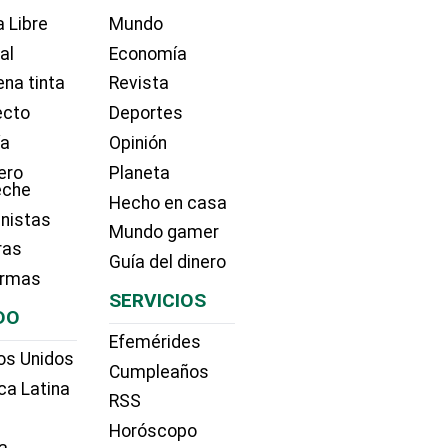
 Libre
Mundo
ial
Economía
na tinta
Revista
ecto
Deportes
ía
Opinión
ero
Planeta
eche
Hecho en casa
nistas
Mundo gamer
ras
Guía del dinero
irmas
SERVICIOS
DO
Efemérides
os Unidos
Cumpleaños
ca Latina
RSS
Horóscopo