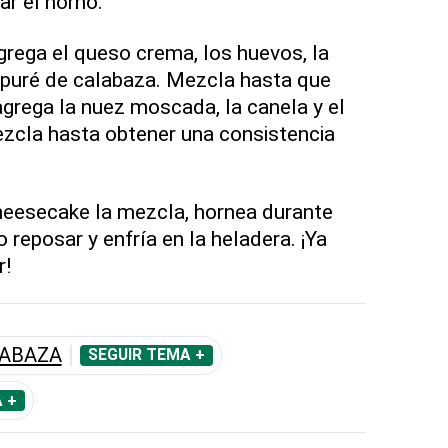
ar el horno.
rega el queso crema, los huevos, la
 puré de calabaza. Mezcla hasta que
agrega la nuez moscada, la canela y el
Mezcla hasta obtener una consistencia
heesecake la mezcla, hornea durante
o reposar y enfría en la heladera. ¡Ya
r!
LABAZA
SEGUIR TEMA +
 +