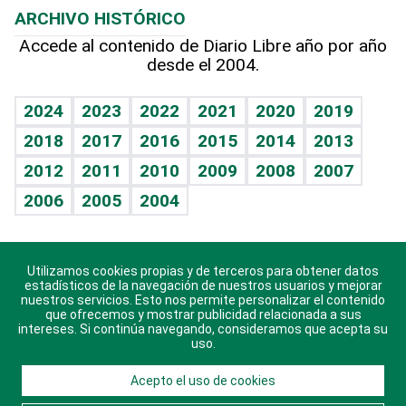
ARCHIVO HISTÓRICO
Hablando con el pediatra
Línea de hit
Más firmas
Hecho en casa
Cumpleaños
Accede al contenido de Diario Libre año por año
desde el 2004.
Diario de nutrición
BRV
Mundo gamer
RSS
Vida y familia
TBT Deportivo
Guía del dinero
Horóscopos
2024
2023
2022
2021
2020
2019
Eñe
2018
2017
2016
2015
2014
2013
Crucigramas
2012
2011
2010
2009
2008
2007
Celebrando la vida
2006
2005
2004
Sin complejos
En pocas palabras
Utilizamos cookies propias y de terceros para obtener datos
Descarga nuestras aplicaciones para Android, iOS y
Escuchando al corazón
estadísticos de la navegación de nuestros usuarios y mejorar
sistema Huawei.
nuestros servicios. Esto nos permite personalizar el contenido
que ofrecemos y mostrar publicidad relacionada a sus
Economía Personal
intereses. Si continúa navegando, consideramos que acepta su
uso.
Consulta Libre
Acepto el uso de cookies
© 2021 Diario Libre, todos los derechos reservados.