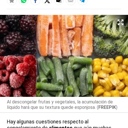
Al descongelar frutas y vegetales, la acumulación de
líquido hará que su textura quede esponjosa. (
FREEPIK
)
Hay algunas cuestiones respecto al