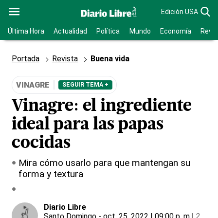
Edición USA
Última Hora
Actualidad
Política
Mundo
Economía
Revis
Portada
Revista
Buena vida
VINAGRE
SEGUIR TEMA +
Vinagre: el ingrediente
ideal para las papas
cocidas
Mira cómo usarlo para que mantengan su
forma y textura
Diario Libre
Santo Domingo
- oct. 25, 2022 | 09:00 p. m.
|
2