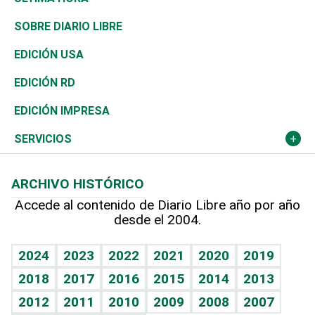
José Boquete
Asia
Consumo
Belleza
Golf
De buena tinta
Clima
Mundo
SOBRE DIARIO LIBRE
Reportajes
África
Vivienda
Buena Vida
Ciclismo
En Directo
Tecnología
Economía
EDICIÓN USA
Ocenanía
Telecom.
Sociales
Tenis
El Espía
Historia
Revista
EDICIÓN RD
Caribe
Global y variable
Novedades
Olimpismo
Noticiero Poteleche
Martes de tecnología
Deportes
EDICIÓN IMPRESA
Resto del mundo
Economía personal
Podcast Arte Libre
Más deportes
Columnistas
Cambio climático
Opinión
SERVICIOS
Macroeconomía
Mi mascota
Resultados deportivos
Lecturas
Planeta
Efemérides
ARCHIVO HISTÓRICO
Hablando con el pediatra
Línea de hit
Más firmas
Hecho en casa
Cumpleaños
Accede al contenido de Diario Libre año por año
desde el 2004.
Diario de nutrición
BRV
Mundo gamer
RSS
Vida y familia
TBT Deportivo
Guía del dinero
Horóscopos
2024
2023
2022
2021
2020
2019
Eñe
2018
2017
2016
2015
2014
2013
Crucigramas
2012
2011
2010
2009
2008
2007
Celebrando la vida