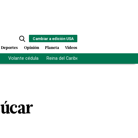
Cambiar a edición USA
Deportes
Opinión
Planeta
Videos
s
Volante cédula
Reina del Caribe
Clausura Juegos Centro
zúcar