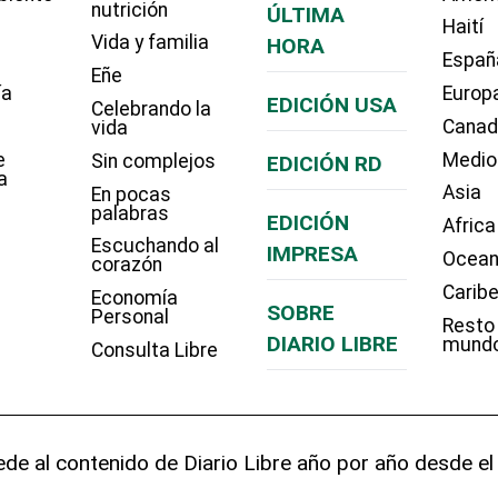
nutrición
ÚLTIMA
Haití
Vida y familia
HORA
Españ
Eñe
ía
Europ
EDICIÓN USA
Celebrando la
Cana
vida
e
Medio
Sin complejos
EDICIÓN RD
a
Asia
En pocas
palabras
EDICIÓN
Africa
Escuchando al
IMPRESA
Ocean
corazón
Carib
Economía
SOBRE
Personal
Resto
DIARIO LIBRE
mund
Consulta Libre
de al contenido de Diario Libre año por año desde el