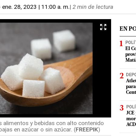
-
ene. 28, 2023 | 11:00 a. m.
|
2 min de lectura
EN P
POLÍ
El C
prov
Matí
DEP
Atle
para
Cent
POLÍ
JCE 
mord
 alimentos y bebidas con alto contenido
ACD 
ajas en azúcar o sin azúcar. (
FREEPIK
)