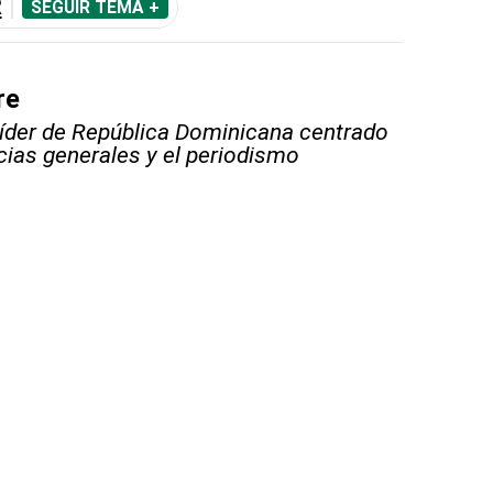
R
SEGUIR TEMA +
re
líder de República Dominicana centrado
icias generales y el periodismo