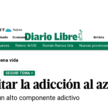
8
°F
Nubes
undo
Economía
Revista
jueces
Relevo 4x100
Román Ramos Uría
Nuevas provincia
ena vida
SEGUIR TEMA +
ar la adicción al a
 un alto componente adictivo