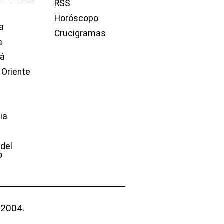
RSS
Horóscopo
a
Crucigramas
a
dá
 Oriente
ia
e
 del
o
 2004.