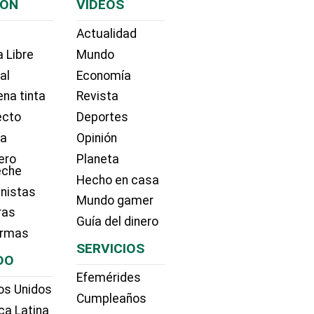
IÓN
VIDEOS
Actualidad
 Libre
Mundo
ial
Economía
na tinta
Revista
ecto
Deportes
ía
Opinión
ero
Planeta
eche
Hecho en casa
nistas
Mundo gamer
ras
Guía del dinero
irmas
SERVICIOS
DO
Efemérides
os Unidos
Cumpleaños
ca Latina