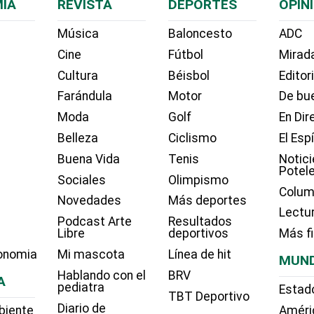
ÍA
REVISTA
DEPORTES
OPIN
Música
Baloncesto
ADC
Cine
Fútbol
Mirada
Cultura
Béisbol
Editor
Farándula
Motor
De bue
Moda
Golf
En Dir
Belleza
Ciclismo
El Esp
Buena Vida
Tenis
Notici
Potel
Sociales
Olimpismo
Colum
Novedades
Más deportes
Lectu
Podcast Arte
Resultados
Libre
deportivos
Más f
onomia
Mi mascota
Línea de hit
MUN
Hablando con el
BRV
A
pediatra
Estad
TBT Deportivo
Diario de
biente
Améri