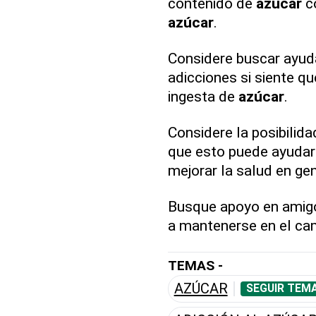
contenido de
azúcar
co
azúcar
.
Considere buscar ayuda
adicciones si siente qu
ingesta de
azúcar
.
Considere la posibilida
que esto puede ayudar 
mejorar la salud en gen
Busque apoyo en amigo
a mantenerse en el ca
TEMAS -
AZÚCAR
SEGUIR TEMA