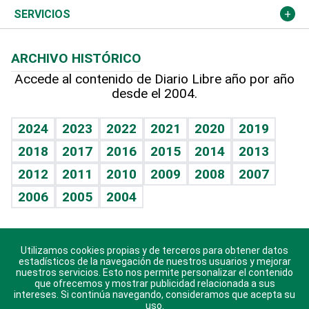
Resto del mundo
Economía personal
Podcast Arte Libre
Más deportes
Columnistas
Cambio climático
Opinión
SERVICIOS
Macroeconomía
Mi mascota
Resultados deportivos
Lecturas
Planeta
Efemérides
ARCHIVO HISTÓRICO
Hablando con el pediatra
Línea de hit
Más firmas
Hecho en casa
Cumpleaños
Accede al contenido de Diario Libre año por año
desde el 2004.
Diario de nutrición
BRV
Mundo gamer
RSS
Vida y familia
TBT Deportivo
Guía del dinero
Horóscopos
2024
2023
2022
2021
2020
2019
Eñe
2018
2017
2016
2015
2014
2013
Crucigramas
2012
2011
2010
2009
2008
2007
Celebrando la vida
2006
2005
2004
Sin complejos
En pocas palabras
Utilizamos cookies propias y de terceros para obtener datos
Descarga nuestras aplicaciones para Android, iOS y
Escuchando al corazón
estadísticos de la navegación de nuestros usuarios y mejorar
sistema Huawei.
nuestros servicios. Esto nos permite personalizar el contenido
que ofrecemos y mostrar publicidad relacionada a sus
Economía Personal
intereses. Si continúa navegando, consideramos que acepta su
uso.