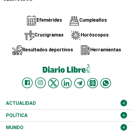
Efemérides
Cumpleaños
Crucigramas
Horóscopos
Resultados deportivos
Herramientas
ACTUALIDAD
Nacional
POLÍTICA
Ciudad
Partidos
MUNDO