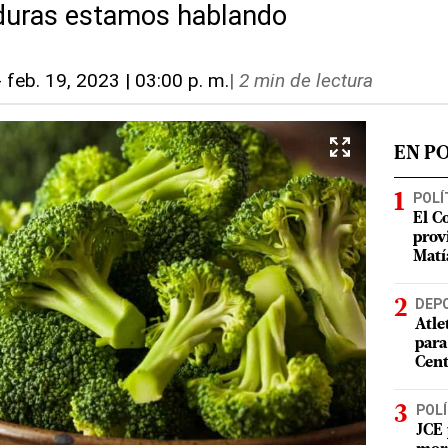
rduras estamos hablando
-
feb. 19, 2023 | 03:00 p. m.
|
2 min de lectura
EN P
POLÍ
El C
prov
Matí
DEP
Atle
para
Cent
POLÍ
JCE 