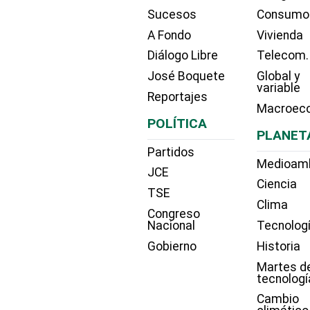
Sucesos
Consumo
A Fondo
Vivienda
Diálogo Libre
Telecom.
José Boquete
Global y
variable
Reportajes
Macroec
POLÍTICA
PLANET
Partidos
Medioam
JCE
Ciencia
TSE
Clima
Congreso
Nacional
Tecnolog
Gobierno
Historia
Martes d
tecnologí
Cambio