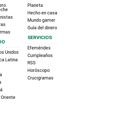
ero
Planeta
eche
Hecho en casa
nistas
Mundo gamer
ras
Guía del dinero
irmas
SERVICIOS
DO
Efemérides
os Unidos
Cumpleaños
ca Latina
RSS
Horóscopo
a
Crucigramas
a
dá
 Oriente