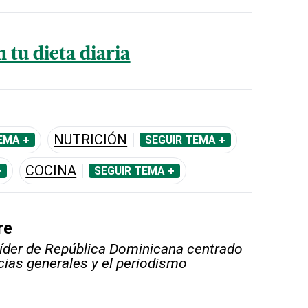
 tu dieta diaria
NUTRICIÓN
EMA +
SEGUIR TEMA +
COCINA
+
SEGUIR TEMA +
re
líder de República Dominicana centrado
icias generales y el periodismo