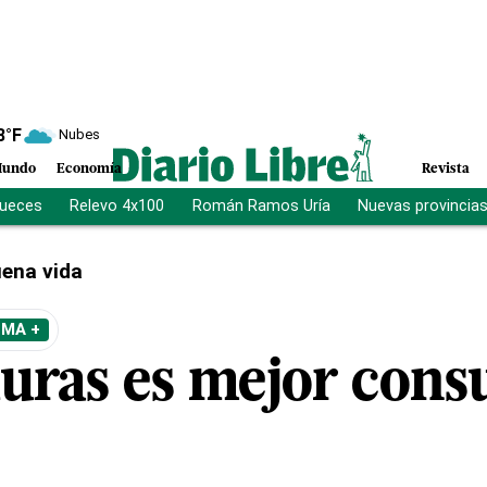
8
°F
Nubes
undo
Economía
Revista
jueces
Relevo 4x100
Román Ramos Uría
Nuevas provincia
ena vida
EMA +
uras es mejor cons