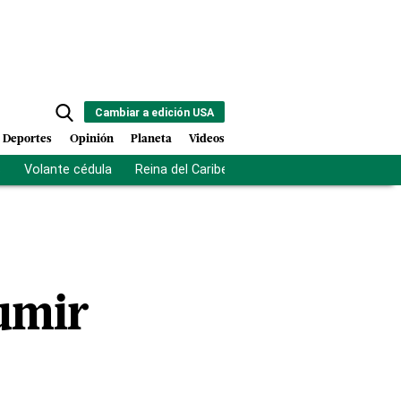
Cambiar a edición USA
Deportes
Opinión
Planeta
Videos
s
Volante cédula
Reina del Caribe
Clausura Juegos Centro
umir