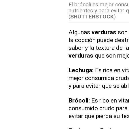
El brócoli es mejor con
nutrientes y para evitar q
(
SHUTTERSTOCK
)
Algunas
verduras
son 
la cocción puede destr
sabor y la textura de 
verduras
que son mejo
Lechuga:
Es rica en vi
mejor consumida cruda
y para evitar que se ab
Brócoli:
Es rico en vita
consumido crudo para 
evitar que pierda su tex