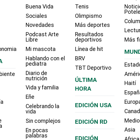
Buena Vida
Tenis
Notici
Potel
Sociales
Olimpismo
Colum
Novedades
Más deportes
Lectu
Podcast Arte
Resultados
Libre
deportivos
Más f
onomia
Mi mascota
Línea de hit
MUN
Hablando con el
BRV
A
pediatra
Estad
TBT Deportivo
Diario de
biente
Améri
nutrición
ÚLTIMA
Haití
Vida y familia
HORA
Españ
Eñe
ía
Europ
EDICIÓN USA
Celebrando la
Cana
vida
e
Medio
Sin complejos
EDICIÓN RD
a
Asia
En pocas
palabras
EDICIÓN
Africa