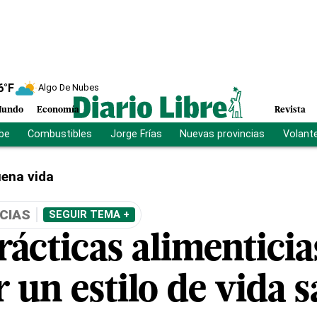
6
°F
Algo De Nubes
undo
Economía
Revista
ibe
Combustibles
Jorge Frías
Nuevas provincias
Volant
ena vida
CIAS
SEGUIR TEMA +
ácticas alimenticia
un estilo de vida s