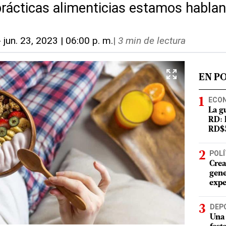
prácticas alimenticias estamos habla
-
jun. 23, 2023 | 06:00 p. m.
|
3 min de lectura
EN P
ECO
La g
RD: 
RD$5
POLÍ
Crea
gene
expe
DEP
Una 