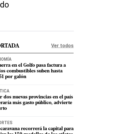
ndo
Ver todos
ORTADA
NOMÍA
uerra en el Golfo pasa factura a
los combustibles suben hasta
1 por galón
TICA
r dos nuevas provincias en el país
raría más gasto público, advierte
rto
ORTES
caravana recorrerá la capital para