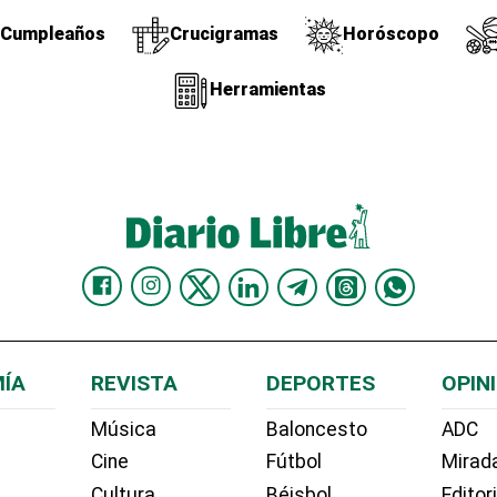
Cumpleaños
Crucigramas
Horóscopo
Herramientas
ÍA
REVISTA
DEPORTES
OPIN
Música
Baloncesto
ADC
Cine
Fútbol
Mirada
Cultura
Béisbol
Editor