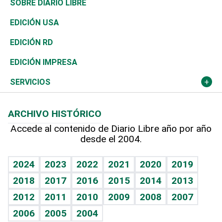
Consumo
Belleza
Golf
De buena tinta
Clima
Mundo
SOBRE DIARIO LIBRE
Reportajes
África
Vivienda
Buena Vida
Ciclismo
En Directo
Tecnología
Economía
EDICIÓN USA
Ocenanía
Telecom.
Sociales
Tenis
El Espía
Historia
Revista
EDICIÓN RD
Caribe
Global y variable
Novedades
Olimpismo
Noticiero Poteleche
Martes de tecnología
Deportes
EDICIÓN IMPRESA
Resto del mundo
Economía personal
Podcast Arte Libre
Más deportes
Columnistas
Cambio climático
Opinión
SERVICIOS
Macroeconomía
Mi mascota
Resultados deportivos
Lecturas
Planeta
Efemérides
ARCHIVO HISTÓRICO
Hablando con el pediatra
Línea de hit
Más firmas
Hecho en casa
Cumpleaños
Accede al contenido de Diario Libre año por año
desde el 2004.
Diario de nutrición
BRV
Mundo gamer
RSS
Vida y familia
TBT Deportivo
Guía del dinero
Horóscopos
2024
2023
2022
2021
2020
2019
Eñe
2018
2017
2016
2015
2014
2013
Crucigramas
2012
2011
2010
2009
2008
2007
Celebrando la vida
2006
2005
2004
Sin complejos