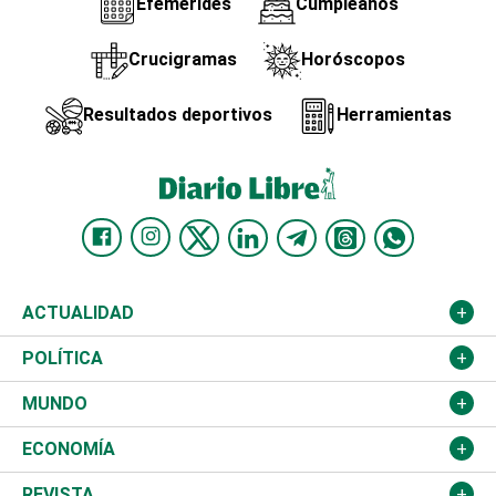
Efemérides
Cumpleaños
Crucigramas
Horóscopos
Resultados deportivos
Herramientas
ACTUALIDAD
Nacional
POLÍTICA
Ciudad
Partidos
MUNDO
Educación
JCE
Estados Unidos
ECONOMÍA
Salud
TSE
América Latina
Finanzas
REVISTA