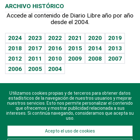
ARCHIVO HISTÓRICO
Hablando con el pediatra
Línea de hit
Más firmas
Hecho en casa
Cumpleaños
Accede al contenido de Diario Libre año por año
desde el 2004.
Diario de nutrición
BRV
Mundo gamer
RSS
Vida y familia
TBT Deportivo
Guía del dinero
Horóscopos
2024
2023
2022
2021
2020
2019
Eñe
2018
2017
2016
2015
2014
2013
Crucigramas
2012
2011
2010
2009
2008
2007
Celebrando la vida
2006
2005
2004
Sin complejos
En pocas palabras
Utilizamos cookies propias y de terceros para obtener datos
Descarga nuestras aplicaciones para Android, iOS y
Escuchando al corazón
estadísticos de la navegación de nuestros usuarios y mejorar
sistema Huawei.
nuestros servicios. Esto nos permite personalizar el contenido
que ofrecemos y mostrar publicidad relacionada a sus
Economía Personal
intereses. Si continúa navegando, consideramos que acepta su
uso.
Consulta Libre
Acepto el uso de cookies
© 2021 Diario Libre, todos los derechos reservados.