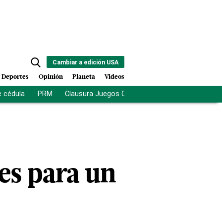
Cambiar a edición USA
Deportes
Opinión
Planeta
Videos
e cédula
PRM
Clausura Juegos Centroamericanos
De la Es
les para un