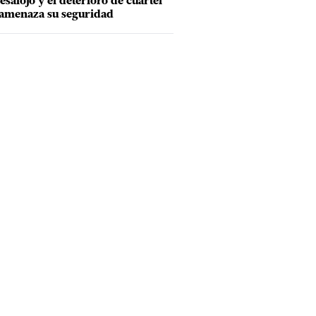
esalojo y el deterioro de cuartel
amenaza su seguridad