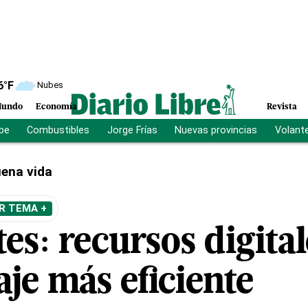
6
°F
Nubes
undo
Economía
Revista
ibe
Combustibles
Jorge Frías
Nuevas provincias
Volant
ena vida
R TEMA +
es: recursos digita
je más eficiente