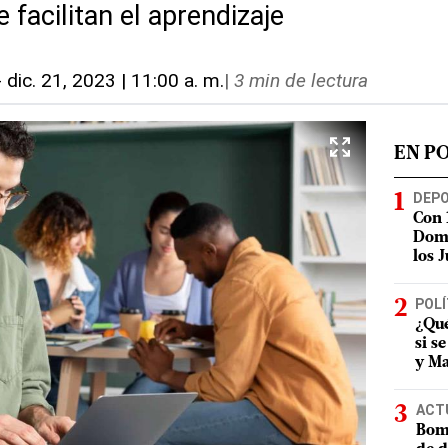
 facilitan el aprendizaje
-
dic. 21, 2023 | 11:00 a. m.
|
3 min de lectura
EN P
DEP
Con 
Domi
los 
POLÍ
¿Qué
si s
y Ma
ACT
Bomb