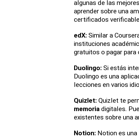
algunas de las mejore
aprender sobre una am
certificados verificabl
edX:
Similar a Courser
instituciones académi
gratuitos o pagar para 
Duolingo:
Si estás int
Duolingo es una aplicac
lecciones en varios idi
Quizlet:
Quizlet te per
memoria
digitales. Pu
existentes sobre una a
Notion:
Notion es una