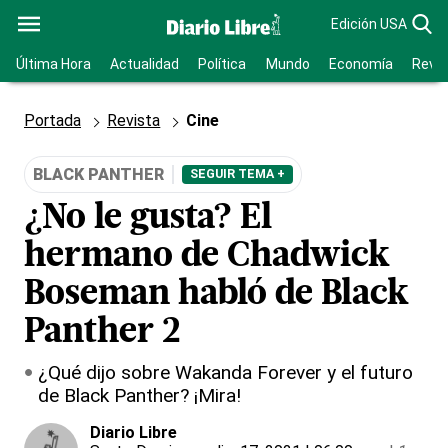
Edición USA
Última Hora
Actualidad
Política
Mundo
Economía
Revis
Portada
Revista
Cine
BLACK PANTHER
SEGUIR TEMA +
¿No le gusta? El
hermano de Chadwick
Boseman habló de Black
Panther 2
¿Qué dijo sobre Wakanda Forever y el futuro
de Black Panther? ¡Mira!
Diario Libre