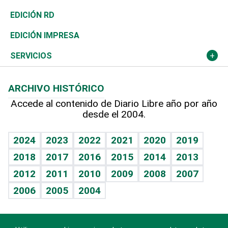
Ocenanía
Telecom.
Sociales
Tenis
El Espía
Historia
Revista
EDICIÓN RD
Caribe
Global y variable
Novedades
Olimpismo
Noticiero Poteleche
Martes de tecnología
Deportes
EDICIÓN IMPRESA
Resto del mundo
Economía personal
Podcast Arte Libre
Más deportes
Columnistas
Cambio climático
Opinión
SERVICIOS
Macroeconomía
Mi mascota
Resultados deportivos
Lecturas
Planeta
Efemérides
ARCHIVO HISTÓRICO
Hablando con el pediatra
Línea de hit
Más firmas
Hecho en casa
Cumpleaños
Accede al contenido de Diario Libre año por año
desde el 2004.
Diario de nutrición
BRV
Mundo gamer
RSS
Vida y familia
TBT Deportivo
Guía del dinero
Horóscopos
2024
2023
2022
2021
2020
2019
Eñe
2018
2017
2016
2015
2014
2013
Crucigramas
2012
2011
2010
2009
2008
2007
Celebrando la vida
2006
2005
2004
Sin complejos
En pocas palabras