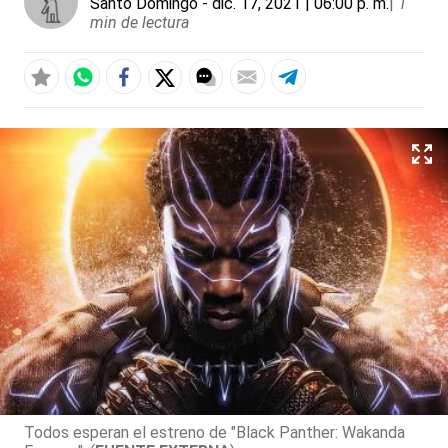
Santo Domingo
- dic. 17, 2021 | 06:00 p. m.
|
1
min de lectura
Todos esperan el estreno de "Black Panther: Wakanda