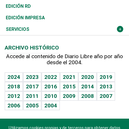
Ocenanía
Telecom.
Sociales
Tenis
El Espía
Historia
Revista
EDICIÓN RD
Caribe
Global y variable
Novedades
Olimpismo
Noticiero Poteleche
Martes de tecnología
Deportes
EDICIÓN IMPRESA
Resto del mundo
Economía personal
Podcast Arte Libre
Más deportes
Columnistas
Cambio climático
Opinión
SERVICIOS
Macroeconomía
Mi mascota
Resultados deportivos
Lecturas
Planeta
Efemérides
ARCHIVO HISTÓRICO
Hablando con el pediatra
Línea de hit
Más firmas
Hecho en casa
Cumpleaños
Accede al contenido de Diario Libre año por año
desde el 2004.
Diario de nutrición
BRV
Mundo gamer
RSS
Vida y familia
TBT Deportivo
Guía del dinero
Horóscopos
2024
2023
2022
2021
2020
2019
Eñe
2018
2017
2016
2015
2014
2013
Crucigramas
2012
2011
2010
2009
2008
2007
Celebrando la vida
2006
2005
2004
Sin complejos
En pocas palabras
Utilizamos cookies propias y de terceros para obtener datos