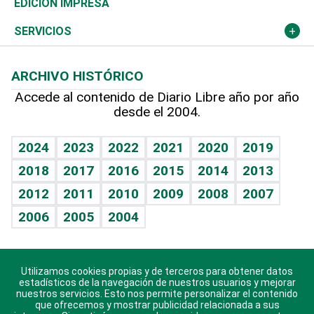
Novedades
Olimpismo
Noticiero Poteleche
Martes de tecnología
Deportes
EDICIÓN IMPRESA
Resto del mundo
Economía personal
Podcast Arte Libre
Más deportes
Columnistas
Cambio climático
Opinión
SERVICIOS
Macroeconomía
Mi mascota
Resultados deportivos
Lecturas
Planeta
Efemérides
ARCHIVO HISTÓRICO
Hablando con el pediatra
Línea de hit
Más firmas
Hecho en casa
Cumpleaños
Accede al contenido de Diario Libre año por año
desde el 2004.
Diario de nutrición
BRV
Mundo gamer
RSS
Vida y familia
TBT Deportivo
Guía del dinero
Horóscopos
2024
2023
2022
2021
2020
2019
Eñe
2018
2017
2016
2015
2014
2013
Crucigramas
2012
2011
2010
2009
2008
2007
Celebrando la vida
2006
2005
2004
Sin complejos
En pocas palabras
Utilizamos cookies propias y de terceros para obtener datos
Descarga nuestras aplicaciones para Android, iOS y
Escuchando al corazón
estadísticos de la navegación de nuestros usuarios y mejorar
sistema Huawei.
nuestros servicios. Esto nos permite personalizar el contenido
que ofrecemos y mostrar publicidad relacionada a sus
Economía Personal