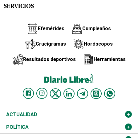
SERVICIOS
Efemérides
Cumpleaños
Crucigramas
Horóscopos
Resultados deportivos
Herramientas
ACTUALIDAD
Nacional
POLÍTICA