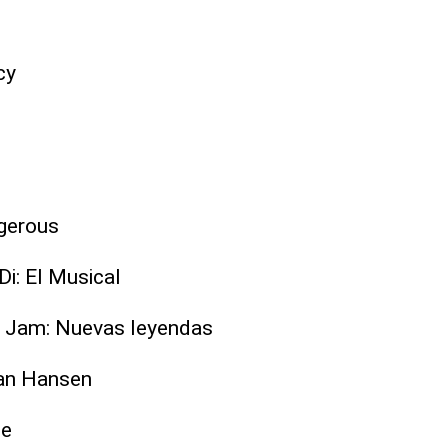
cy
gerous
i: El Musical
 Jam: Nuevas leyendas
van Hansen
te