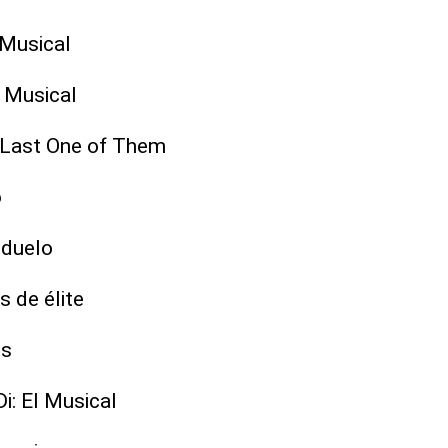
l Musical
l Musical
 Last One of Them
o
 duelo
 de élite
us
i: El Musical