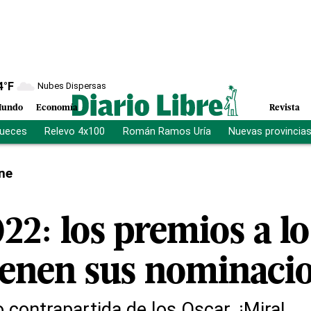
4
°F
Nubes Dispersas
undo
Economía
Revista
jueces
Relevo 4x100
Román Ramos Uría
Nuevas provincia
ne
22: los premios a lo
tienen sus nominaci
contrapartida de los Oscar. ¡Mira!