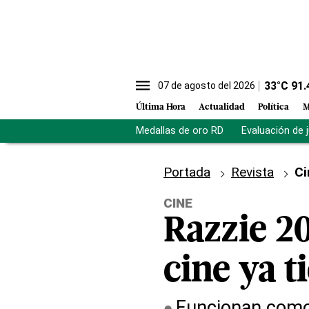
33
°C
91.
07 de agosto del 2026
Última Hora
Actualidad
Política
M
Medallas de oro RD
Evaluación de 
Portada
Revista
Ci
CINE
Razzie 20
cine ya 
Funcionan como 