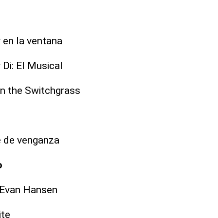
en la ventana
Di: El Musical
in the Switchgrass
e de venganza
o
 Evan Hansen
ite