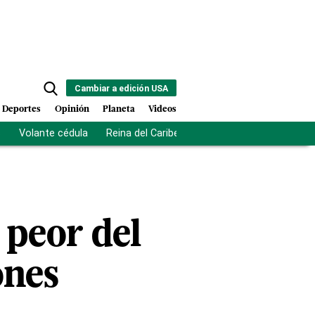
Cambiar a edición USA
Deportes
Opinión
Planeta
Videos
s
Volante cédula
Reina del Caribe
Clausura Juegos Centro
 peor del
ones