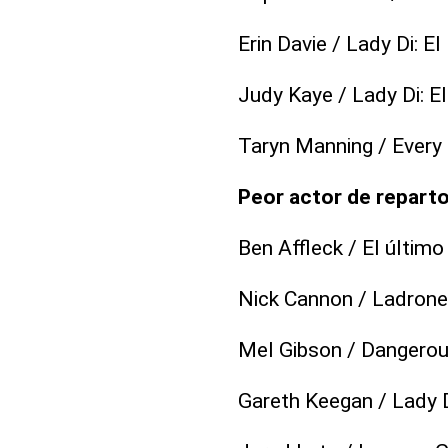
Erin Davie / Lady Di: E
Judy Kaye / Lady Di: E
Taryn Manning / Every
Peor actor de repart
Ben Affleck / El último
Nick Cannon / Ladrones
Mel Gibson / Dangero
Gareth Keegan / Lady D