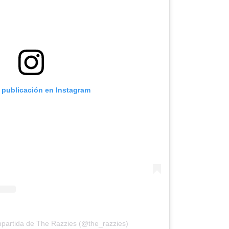
a publicación en Instagram
partida de The Razzies (@the_razzies)