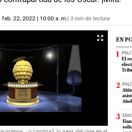
-
feb. 22, 2022 | 10:00 a. m.
|
3 min de lectura
EN P
POLÍ
El r
elect
Trib
POLÍ
Abin
asis
Abel
EDIC
Fian
soli
 premia, ¿o castiga?, lo peor del cine en el