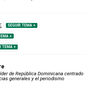
E
SEGUIR TEMA +
TEMA +
R TEMA +
re
líder de República Dominicana centrado
icias generales y el periodismo