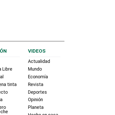
IÓN
VIDEOS
Actualidad
 Libre
Mundo
ial
Economía
na tinta
Revista
ecto
Deportes
ía
Opinión
ero
Planeta
eche
Hecho en casa