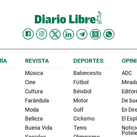
ÍA
REVISTA
DEPORTES
OPIN
Música
Baloncesto
ADC
Cine
Fútbol
Mirada
Cultura
Béisbol
Editor
Farándula
Motor
De bue
Moda
Golf
En Dir
Belleza
Ciclismo
El Esp
Buena Vida
Tenis
Notici
Potel
Sociales
Olimpismo