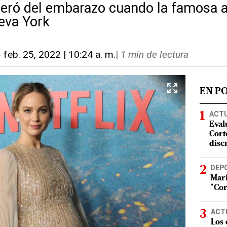
eró del embarazo cuando la famosa a
ueva York
-
feb. 25, 2022 | 10:24 a. m.
|
1 min de lectura
EN P
ACT
Eval
Corte
disc
DEP
Mari
"Cor
ACT
Los