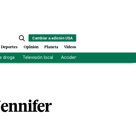
Cambiar a edición USA
Deportes
Opinión
Planeta
Videos
e droga
Televisión local
Accidente Los Ríos
Fuerza antipand
Jennifer