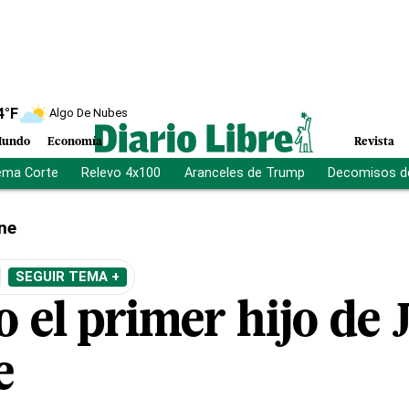
4
°F
Algo De Nubes
undo
Economía
Revista
ema Corte
Relevo 4x100
Aranceles de Trump
Decomisos d
ne
SEGUIR TEMA +
 el primer hijo de 
e