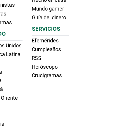
nistas
Mundo gamer
ras
Guía del dinero
irmas
SERVICIOS
DO
Efemérides
os Unidos
Cumpleaños
ca Latina
RSS
Horóscopo
a
Crucigramas
a
dá
 Oriente
ia