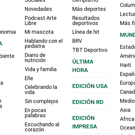
Colum
Novedades
Más deportes
Lectu
Podcast Arte
Resultados
Libre
deportivos
Más f
onomia
Mi mascota
Línea de hit
MUN
Hablando con el
BRV
A
pediatra
Estad
TBT Deportivo
Diario de
biente
Améri
nutrición
ÚLTIMA
Haití
Vida y familia
HORA
Españ
Eñe
ía
Europ
EDICIÓN USA
Celebrando la
Cana
vida
e
Medio
Sin complejos
EDICIÓN RD
a
Asia
En pocas
palabras
EDICIÓN
Africa
Escuchando al
IMPRESA
Ocean
corazón