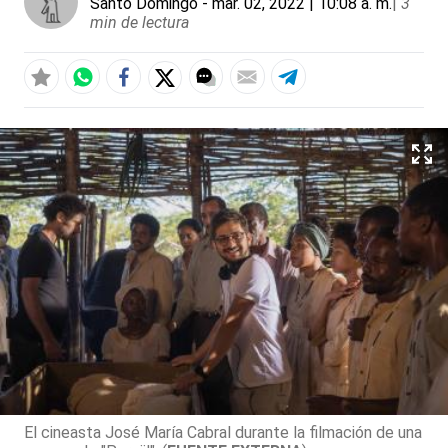
Santo Domingo
- mar. 02, 2022 | 10:08 a. m.
|
3
min de lectura
El cineasta José María Cabral durante la filmación de una