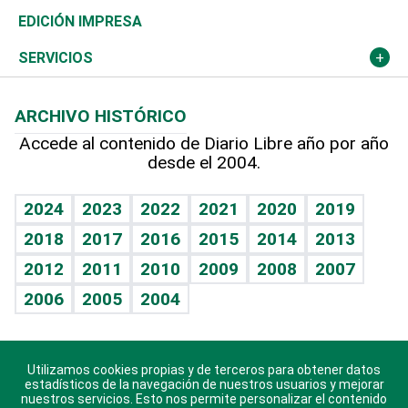
Caribe
Global y variable
Novedades
Olimpismo
Noticiero Poteleche
Martes de tecnología
Deportes
EDICIÓN IMPRESA
Resto del mundo
Economía personal
Podcast Arte Libre
Más deportes
Columnistas
Cambio climático
Opinión
SERVICIOS
Macroeconomía
Mi mascota
Resultados deportivos
Lecturas
Planeta
Efemérides
ARCHIVO HISTÓRICO
Hablando con el pediatra
Línea de hit
Más firmas
Hecho en casa
Cumpleaños
Accede al contenido de Diario Libre año por año
desde el 2004.
Diario de nutrición
BRV
Mundo gamer
RSS
Vida y familia
TBT Deportivo
Guía del dinero
Horóscopos
2024
2023
2022
2021
2020
2019
Eñe
2018
2017
2016
2015
2014
2013
Crucigramas
2012
2011
2010
2009
2008
2007
Celebrando la vida
2006
2005
2004
Sin complejos
En pocas palabras
Utilizamos cookies propias y de terceros para obtener datos
Descarga nuestras aplicaciones para Android, iOS y
Escuchando al corazón
estadísticos de la navegación de nuestros usuarios y mejorar
sistema Huawei.
nuestros servicios. Esto nos permite personalizar el contenido