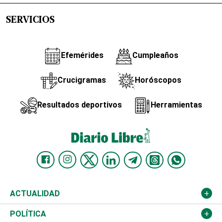
SERVICIOS
Efemérides
Cumpleaños
Crucigramas
Horóscopos
Resultados deportivos
Herramientas
ACTUALIDAD
Nacional
POLÍTICA