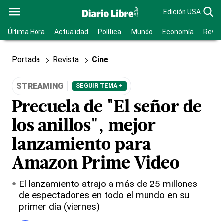
Edición USA
Última Hora
Actualidad
Política
Mundo
Economía
Revis
Portada
Revista
Cine
STREAMING
SEGUIR TEMA +
Precuela de "El señor de
los anillos", mejor
lanzamiento para
Amazon Prime Video
El lanzamiento atrajo a más de 25 millones
de espectadores en todo el mundo en su
primer día (viernes)