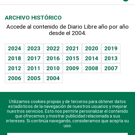
Macroeconomía
Mi mascota
Resultados deportivos
Lecturas
Planeta
Efemérides
ARCHIVO HISTÓRICO
Hablando con el pediatra
Línea de hit
Más firmas
Hecho en casa
Cumpleaños
Accede al contenido de Diario Libre año por año
desde el 2004.
Diario de nutrición
BRV
Mundo gamer
RSS
Vida y familia
TBT Deportivo
Guía del dinero
Horóscopos
2024
2023
2022
2021
2020
2019
Eñe
2018
2017
2016
2015
2014
2013
Crucigramas
2012
2011
2010
2009
2008
2007
Celebrando la vida
2006
2005
2004
Sin complejos
En pocas palabras
Utilizamos cookies propias y de terceros para obtener datos
Descarga nuestras aplicaciones para Android, iOS y
Escuchando al corazón
estadísticos de la navegación de nuestros usuarios y mejorar
sistema Huawei.
nuestros servicios. Esto nos permite personalizar el contenido
que ofrecemos y mostrar publicidad relacionada a sus
Economía Personal
intereses. Si continúa navegando, consideramos que acepta su
uso.
Consulta Libre