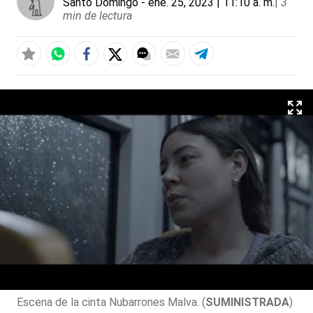
Santo Domingo
- ene. 25, 2023 | 11:10 a. m.
|
3
min de lectura
Escena de la cinta Nubarrones Malva. (
SUMINISTRADA
)