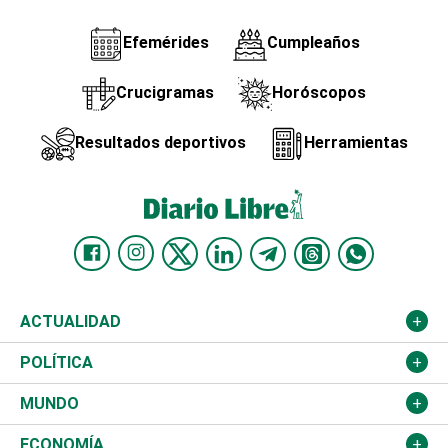
Efemérides
Cumpleaños
Crucigramas
Horóscopos
Resultados deportivos
Herramientas
ACTUALIDAD
Nacional
POLÍTICA
Ciudad
Partidos
MUNDO
Educación
JCE
Estados Unidos
ECONOMÍA