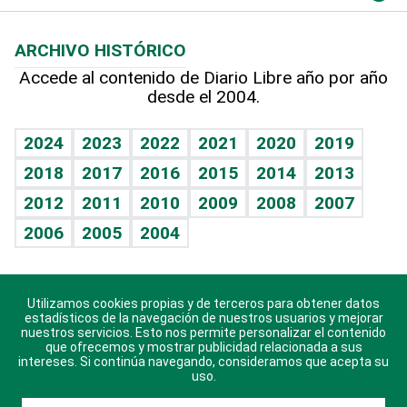
Macroeconomía
Mi mascota
Resultados deportivos
Lecturas
Planeta
Efemérides
ARCHIVO HISTÓRICO
Hablando con el pediatra
Línea de hit
Más firmas
Hecho en casa
Cumpleaños
Accede al contenido de Diario Libre año por año
desde el 2004.
Diario de nutrición
BRV
Mundo gamer
RSS
Vida y familia
TBT Deportivo
Guía del dinero
Horóscopos
2024
2023
2022
2021
2020
2019
Eñe
2018
2017
2016
2015
2014
2013
Crucigramas
2012
2011
2010
2009
2008
2007
Celebrando la vida
2006
2005
2004
Sin complejos
En pocas palabras
Utilizamos cookies propias y de terceros para obtener datos
Descarga nuestras aplicaciones para Android, iOS y
Escuchando al corazón
estadísticos de la navegación de nuestros usuarios y mejorar
sistema Huawei.
nuestros servicios. Esto nos permite personalizar el contenido
que ofrecemos y mostrar publicidad relacionada a sus
Economía Personal
intereses. Si continúa navegando, consideramos que acepta su
uso.
Consulta Libre