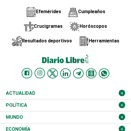
Efemérides
Cumpleaños
Crucigramas
Horóscopos
Resultados deportivos
Herramientas
ACTUALIDAD
Nacional
POLÍTICA
Ciudad
Partidos
MUNDO
Educación
JCE
Estados Unidos
ECONOMÍA