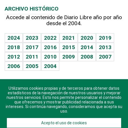
Macroeconomía
Mi mascota
Resultados deportivos
Lecturas
Planeta
Efemérides
ARCHIVO HISTÓRICO
Hablando con el pediatra
Línea de hit
Más firmas
Hecho en casa
Cumpleaños
Accede al contenido de Diario Libre año por año
desde el 2004.
Diario de nutrición
BRV
Mundo gamer
RSS
Vida y familia
TBT Deportivo
Guía del dinero
Horóscopos
2024
2023
2022
2021
2020
2019
Eñe
2018
2017
2016
2015
2014
2013
Crucigramas
2012
2011
2010
2009
2008
2007
Celebrando la vida
2006
2005
2004
Sin complejos
En pocas palabras
Utilizamos cookies propias y de terceros para obtener datos
Descarga nuestras aplicaciones para Android, iOS y
Escuchando al corazón
estadísticos de la navegación de nuestros usuarios y mejorar
sistema Huawei.
nuestros servicios. Esto nos permite personalizar el contenido
que ofrecemos y mostrar publicidad relacionada a sus
Economía Personal
intereses. Si continúa navegando, consideramos que acepta su
uso.
Consulta Libre
Acepto el uso de cookies