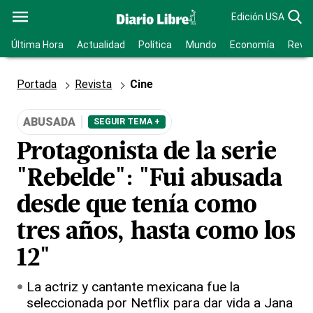
Edición USA
Última Hora
Actualidad
Política
Mundo
Economía
Revis
Portada
Revista
Cine
ABUSADA
SEGUIR TEMA +
Protagonista de la serie
"Rebelde": "Fui abusada
desde que tenía como
tres años, hasta como los
12"
La actriz y cantante mexicana fue la
seleccionada por Netflix para dar vida a Jana