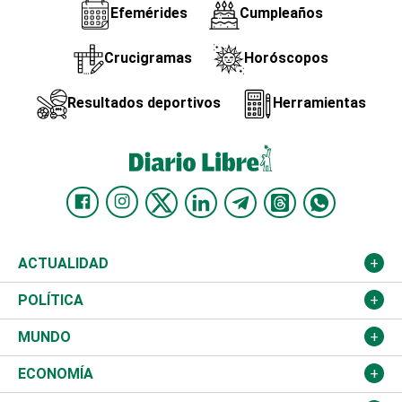
Efemérides
Cumpleaños
Crucigramas
Horóscopos
Resultados deportivos
Herramientas
ACTUALIDAD
Nacional
POLÍTICA
Ciudad
Partidos
MUNDO
Educación
JCE
Estados Unidos
ECONOMÍA