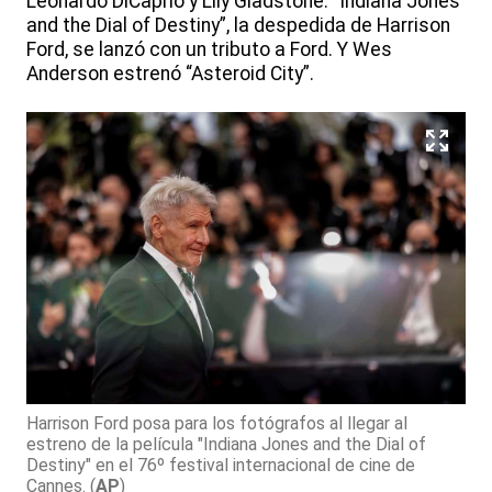
Leonardo DiCaprio y Lily Gladstone. “Indiana Jones
and the Dial of Destiny”, la despedida de Harrison
Ford, se lanzó con un tributo a Ford. Y Wes
Anderson estrenó “Asteroid City”.
Harrison Ford posa para los fotógrafos al llegar al
estreno de la película "Indiana Jones and the Dial of
Destiny" en el 76º festival internacional de cine de
Cannes.
(
AP
)