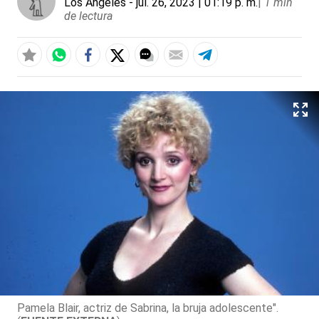
Los Ángeles
- jul. 26, 2023 | 01:19 p. m.
|
1 min
de lectura
Pamela Blair, actriz de Sabrina, la bruja adolescente".