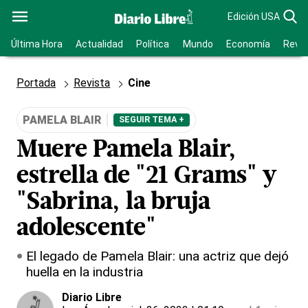
Edición USA
Última Hora
Actualidad
Política
Mundo
Economía
Revis
Portada
Revista
Cine
PAMELA BLAIR
SEGUIR TEMA +
Muere Pamela Blair,
estrella de "21 Grams" y
"Sabrina, la bruja
adolescente"
El legado de Pamela Blair: una actriz que dejó
huella en la industria
Diario Libre