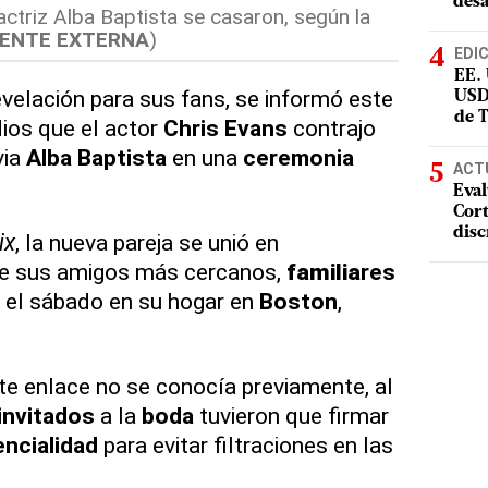
desa
 actriz Alba Baptista se casaron, según la
ENTE EXTERNA
)
EDI
EE.
velación para sus fans, se informó este
USD
de 
ios que el actor
Chris Evans
contrajo
via
Alba Baptista
en una
ceremonia
ACT
Eval
Cort
disc
ix
, la nueva pareja se unió en
e sus amigos más cercanos,
familia
res
 el sábado en su hogar en
Boston
,
ste enlace no se conocía previamente, al
invitados
a la
boda
tuvieron que firmar
ncialidad
para evitar filtraciones en las