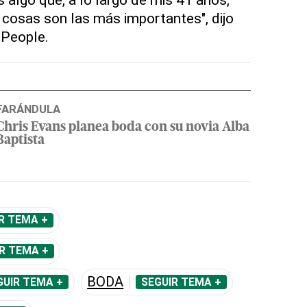
cosas son las más importantes", dijo
 People.
FARÁNDULA
Chris Evans planea boda con su novia Alba
Baptista
R TEMA +
R TEMA +
BODA
GUIR TEMA +
SEGUIR TEMA +