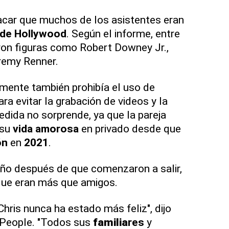
car que muchos de los asistentes eran
 de Hollywood
. Según el informe, entre
on figuras como Robert Downey Jr.,
remy Renner.
mente también prohibía el uso de
ra evitar la grabación de videos y la
dida no sorprende, ya que la pareja
 su
vida amorosa
en privado desde que
ón
en
2021
.
año después de que comenzaron a salir,
que eran más que amigos.
Chris nunca ha estado más feliz", dijo
a People. "Todos sus
familia
res
y