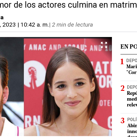
amor de los actores culmina en matri
ma
, 2023 | 10:42 a. m.
|
2 min de lectura
EN P
DEP
Mari
"Cor
DEP
Repú
meda
rele
POLÍ
Abin
inno