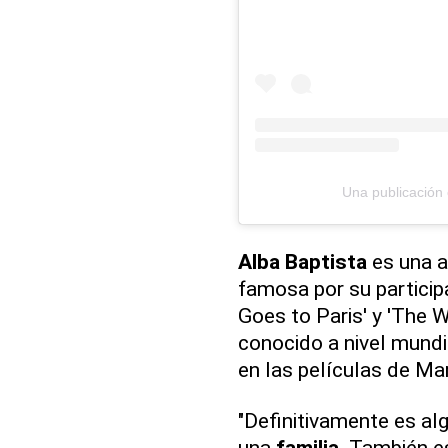
Una publicación
Alba Baptista
es una a
famosa por su particip
Goes to Paris' y 'The W
conocido a nivel mundi
en las películas de Mar
"Definitivamente es al
una
familia
. También es