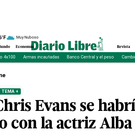
6
°F
Muy Nuboso
undo
Economía
Revista
vo 4x100
Armas incautadas
Banco Central y el peso
Cambio
ne
 TEMA +
Chris Evans se habr
o con la actriz Alba