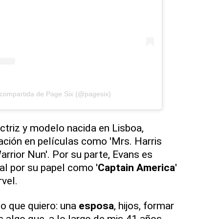
 compartida de Page Six (@pagesix)
ctriz y modelo nacida en Lisboa,
ación en películas como 'Mrs. Harris
arrior Nun'. Por su parte, Evans es
al por su papel como '
Captain America
'
vel.
go que quiero: una
esposa
, hijos, formar
 algo que, a lo largo de mis 41 años,