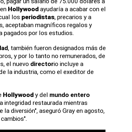
o, pagar un salario de 75.000 dólares a
 en
Hollywood
ayudaría a acabar con el
cual los
periodistas
, precarios y a
, aceptaban magníficos regalos y
sa pagados por los estudios.
dad
, también fueron designados más de
ros, y por lo tanto no remunerados, de
s, el nuevo
director
io incluye a
e la industria, como el exeditor de
de
Hollywood
y del
mundo entero
la integridad restaurada mientras
 la diversión", aseguró Gray en agosto,
 cambios".