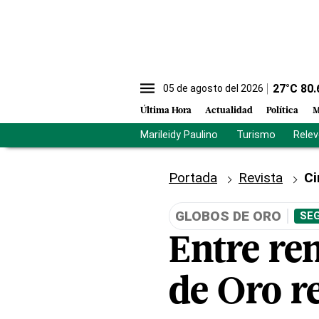
27
°C
80.
05 de agosto del 2026
Última Hora
Actualidad
Política
M
Marileidy Paulino
Turismo
Rele
Portada
Revista
Ci
GLOBOS DE ORO
SEG
Entre ren
de Oro r