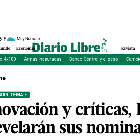
6
°F
Muy Nuboso
undo
Economía
Revista
vo 4x100
Armas incautadas
Banco Central y el peso
Cambio
ne
UIR TEMA +
ovación y críticas, 
evelarán sus nomin