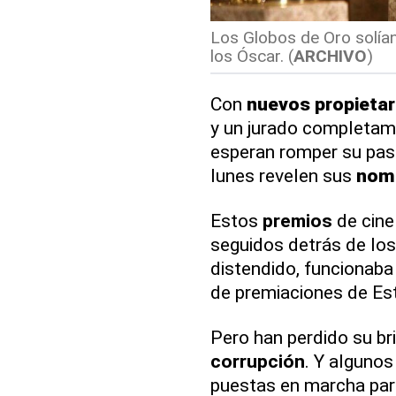
Los Globos de Oro solía
los Óscar. (
ARCHIVO
)
Con
nuevos propietar
y un jurado completam
esperan romper su pas
lunes revelen sus
nom
Estos
premios
de cine 
seguidos detrás de lo
distendido, funcionaba
de premiaciones de Es
Pero han perdido su br
corrupción
. Y alguno
puestas en marcha para