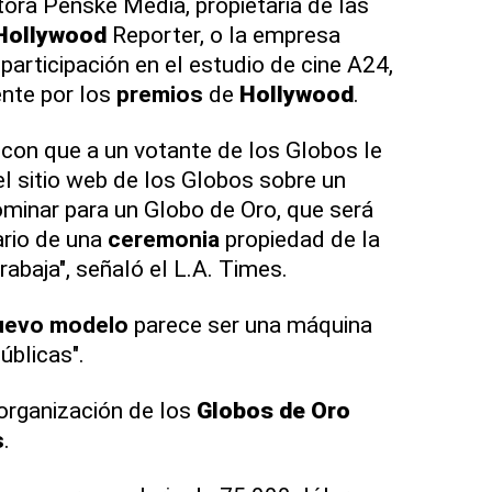
tora Penske Media, propietaria de las
Hollywood
Reporter, o la empresa
 participación en el estudio de cine A24,
nte por los
premios
de
Hollywood
.
con que a un votante de los Globos le
el sitio web de los Globos sobre un
ominar para un Globo de Oro, que será
ario de una
ceremonia
propiedad de la
abaja", señaló el L.A. Times.
uevo modelo
parece ser una máquina
úblicas".
organización de los
Globos de Oro
s
.