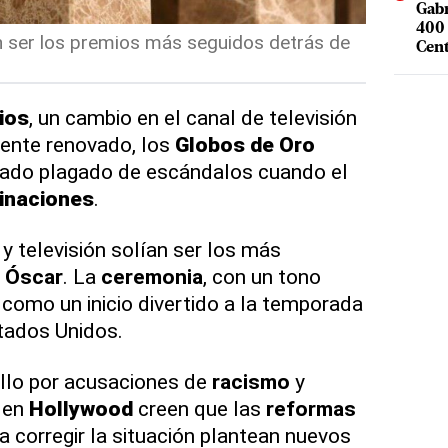
Gabr
400 
n ser los premios más seguidos detrás de
Cent
ios
, un cambio en el canal de televisión
ente renovado, los
Globos de Oro
ado plagado de escándalos cuando el
inaciones
.
y televisión solían ser los más
s
Óscar
. La
ceremonia
, con un tono
 como un inicio divertido a la temporada
tados Unidos.
illo por acusaciones de
racismo
y
s en
Hollywood
creen que las
reformas
 corregir la situación plantean nuevos