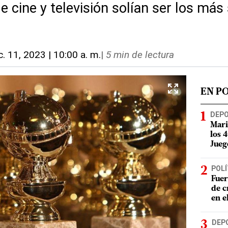
 cine y televisión solían ser los más
c. 11, 2023 | 10:00 a. m.
|
5 min de lectura
EN P
DEP
Mari
los 
Jueg
POLÍ
Fuer
de c
en e
DEP