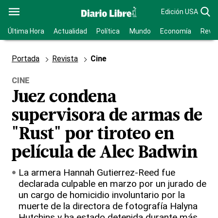
Edición USA
Última Hora
Actualidad
Política
Mundo
Economía
Revis
Portada
Revista
Cine
CINE
Juez condena
supervisora de armas de
"Rust" por tiroteo en
película de Alec Badwin
La armera Hannah Gutierrez-Reed fue
declarada culpable en marzo por un jurado de
un cargo de homicidio involuntario por la
muerte de la directora de fotografía Halyna
Hutchins y ha estado detenida durante más