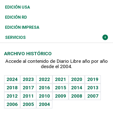
Reportajes
África
Vivienda
Buena Vida
Ciclismo
En Directo
Tecnología
Economía
EDICIÓN USA
Ocenanía
Telecom.
Sociales
Tenis
El Espía
Historia
Revista
EDICIÓN RD
Caribe
Global y variable
Novedades
Olimpismo
Noticiero Poteleche
Martes de tecnología
Deportes
EDICIÓN IMPRESA
Resto del mundo
Economía personal
Podcast Arte Libre
Más deportes
Columnistas
Cambio climático
Opinión
SERVICIOS
Macroeconomía
Mi mascota
Resultados deportivos
Lecturas
Planeta
Efemérides
ARCHIVO HISTÓRICO
Hablando con el pediatra
Línea de hit
Más firmas
Hecho en casa
Cumpleaños
Accede al contenido de Diario Libre año por año
desde el 2004.
Diario de nutrición
BRV
Mundo gamer
RSS
Vida y familia
TBT Deportivo
Guía del dinero
Horóscopos
2024
2023
2022
2021
2020
2019
Eñe
2018
2017
2016
2015
2014
2013
Crucigramas
2012
2011
2010
2009
2008
2007
Celebrando la vida
2006
2005
2004
Sin complejos