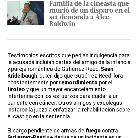
Familia de la cineasta que
murió de un disparo en el
set demanda a Alec
Baldwin
Testimonios escritos que pedían indulgencia para
la acusada incluían cartas del amigo de la infancia
y pareja romántica de Gutiérrez-Reed,
Sean
Kridelbaugh
, quien dijo que Gutiérrez-Reed llora
constantemente por
remordimiento
por el
tiroteo
y que un mayor encarcelamiento
interferiría con los esfuerzos para cuidar a un
pariente con cáncer. Otros amigos y excolegas
instaron la jueza a enfatizar la rehabilitación sobre
el castigo en la sentencia.
El cargo pendiente de armas de
fuego
contra
Gutierrez-Reed
se deriva de un incidente en un